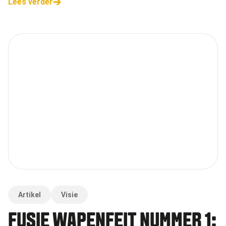
Lees verder
webinar heb
Artikel
Visie
FUSIE WAPENFEIT NUMMER 1: