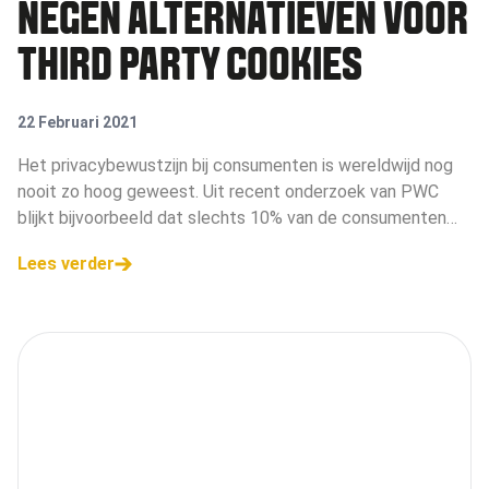
NEGEN ALTERNATIEVEN VOOR
THIRD PARTY COOKIES
22 Februari 2021
Het privacybewustzijn bij consumenten is wereldwijd nog
nooit zo hoog geweest. Uit recent onderzoek van PWC
blijkt bijvoorbeeld dat slechts 10% van de consumenten
het gevoel heeft complete controle te hebben over zijn of
Lees verder
haar persoonlijke data en