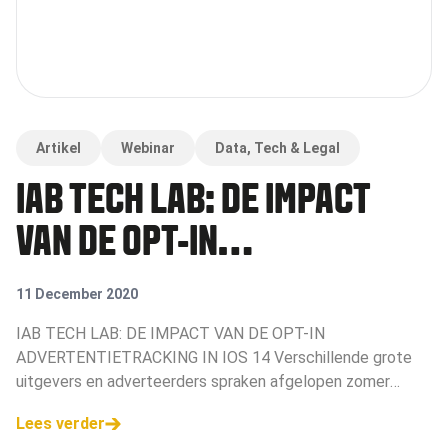
Artikel
Webinar
Data, Tech & Legal
IAB TECH LAB: DE IMPACT
VAN DE OPT-IN
ADVERTENTIETRACKING IN
11 December 2020
IOS 14
IAB TECH LAB: DE IMPACT VAN DE OPT-IN
ADVERTENTIETRACKING IN IOS 14 Verschillende grote
uitgevers en adverteerders spraken afgelopen zomer
hun <a href="https://tweakers.net/nieuws/171534/ook-
Lees verder
mediauitgevers-spreke