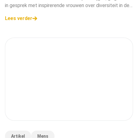
in gesprek met inspirerende vrouwen over diversiteit in de
marketing-, communicatie- en reclamesector. Eén van hen
Lees verder
is<a href="https://
Artikel
Mens