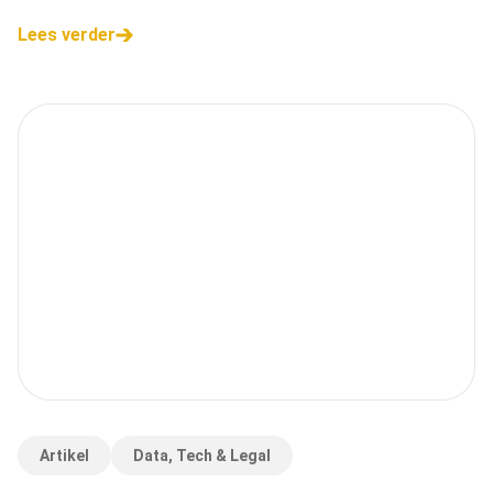
privacy op digitale kanalen. Lees in deze blogpost wat dit
Lees verder
kan betekenen voor
Artikel
Data, Tech & Legal