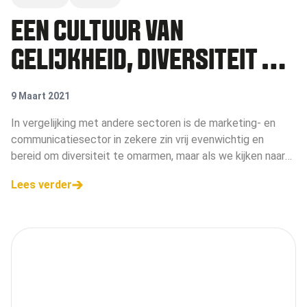
EEN CULTUUR VAN
GELIJKHEID, DIVERSITEIT EN
INCLUSIE
9 Maart 2021
In vergelijking met andere sectoren is de marketing- en
communicatiesector in zekere zin vrij evenwichtig en
bereid om diversiteit te omarmen, maar als we kijken naar
de cijfers en luisteren naar de verhalen, blijkt dat het
Lees verder
gebrek aan diversiteit