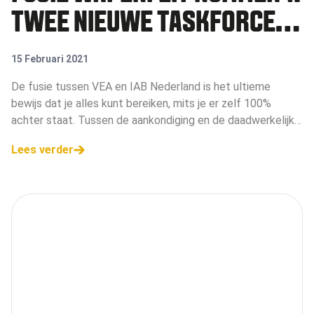
TWEE NIEUWE TASKFORCES
DIE HET VERSCHIL GAAN
15 Februari 2021
MAKEN
De fusie tussen VEA en IAB Nederland is het ultieme
bewijs dat je alles kunt bereiken, mits je er zelf 100%
achter staat. Tussen de aankondiging en de daadwerkelijke
fusie zaten nog geen drie maanden, maar het is gelukt en
Lees verder
hoe. Een van de eerste w