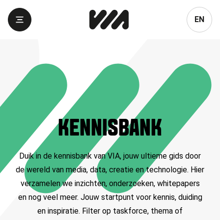
Language
EN
KENNISBANK
Duik in de kennisbank van VIA, jouw ultieme gids door
de wereld van media, data, creatie en technologie. Hier
verzamelen we inzichten, onderzoeken, whitepapers
en nog veel meer. Jouw startpunt voor kennis, duiding
en inspiratie. Filter op taskforce, thema of