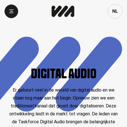
Language
NL
DIGITAL AUDIO
Er gebeurt veel in de wereld van digital audio en we
staan nog maar aan het begin. Opnieuw zien we een
traditioneel kanaal dat groeit door digitaliseren. Deze
ontwikkeling leidt in de markt tot vragen. De leden van
de Taskforce Digital Audio brengen de belangrijkste