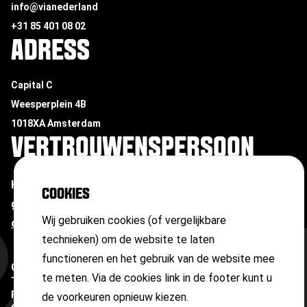
info@vianederland
+31 85 401 08 02
ADRESS
Capital C
Weesperplein 4B
1018XA Amsterdam
VERTROUWENSPERSOON
Heb je te maken met ongewenste omgangsvormen of
COOKIES
grensoverschrijdend gedrag?
Neem contact op met
Wij gebruiken cookies (of vergelijkbare
onze vertrouwenspersoon
technieken) om de website te laten
functioneren en het gebruik van de website mee
Copyright ©
2026
te meten. Via de cookies link in de footer kunt u
Terms and conditions
Privacy statement
de voorkeuren opnieuw kiezen.