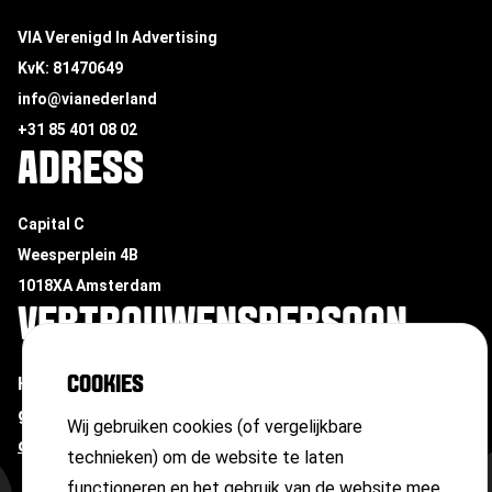
VIA Verenigd In Advertising
KvK: 81470649
info@vianederland
+31 85 401 08 02
ADRESS
Capital C
Weesperplein 4B
1018XA Amsterdam
VERTROUWENSPERSOON
COOKIES
Heb je te maken met ongewenste omgangsvormen of
grensoverschrijdend gedrag?
Neem contact op met
Wij gebruiken cookies (of vergelijkbare
onze vertrouwenspersoon
technieken) om de website te laten
functioneren en het gebruik van de website mee