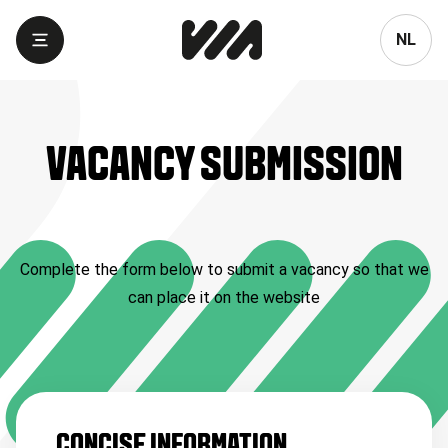
Language
NL
VACANCY SUBMISSION
Complete the form below to submit a vacancy so that we
can place it on the website
CONCISE INFORMATION