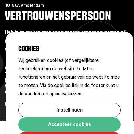
1018XA Amsterdam
VERTROUWENSPERSOON
Heb je te maken met ongewenste omgangsvormen of
grensoverschrijdend gedrag?
Neem contact op met
COOKIES
onze vertrouwenspersoon
Wij gebruiken cookies (of vergelijkbare
Copyright ©
technieken) om de website te laten
2026
Terms and conditions
functioneren en het gebruik van de website mee
Privacy statement
te meten. Via de cookies link in de footer kunt u
Sitemap
Cookies
de voorkeuren opnieuw kiezen.
Instellingen
Accepteer cookies