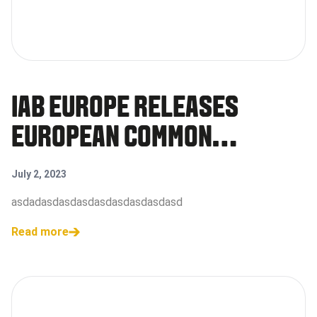
IAB EUROPE RELEASES
EUROPEAN COMMON
COMMITMENT FOR
July 2, 2023
SUSTAINABLE DIGITAL
asdadasdasdasdasdasdasdasdasd
ADVERTISING
Read more