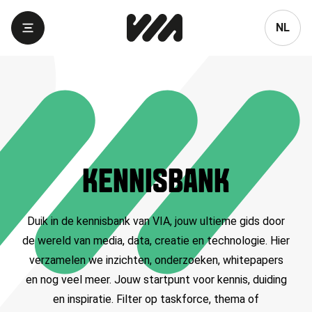
Language
NL
KENNISBANK
Duik in de kennisbank van VIA, jouw ultieme gids door
de wereld van media, data, creatie en technologie. Hier
verzamelen we inzichten, onderzoeken, whitepapers
en nog veel meer. Jouw startpunt voor kennis, duiding
en inspiratie. Filter op taskforce, thema of