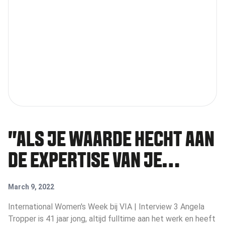
"ALS JE WAARDE HECHT AAN
DE EXPERTISE VAN JE
VROUWELIJKE COLLEGA'S,
March 9, 2022
ZORG DAN DAT ZE GEHOORD
International Women's Week bij VIA | Interview 3 Angela
Tropper is 41 jaar jong, altijd fulltime aan het werk en heeft