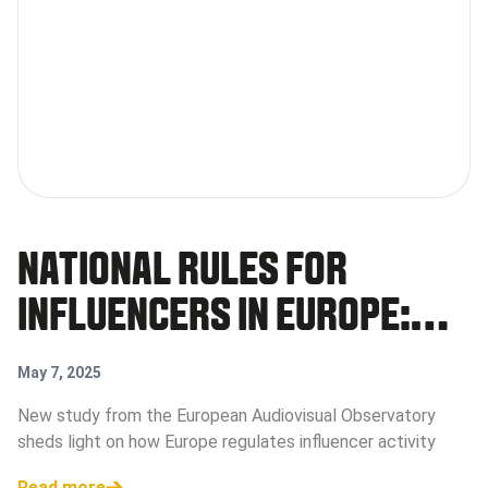
NATIONAL RULES FOR
INFLUENCERS IN EUROPE:
FIRST COMPREHENSIVE
May 7, 2025
REPORT PUBLISHED
New study from the European Audiovisual Observatory
sheds light on how Europe regulates influencer activity
Read more