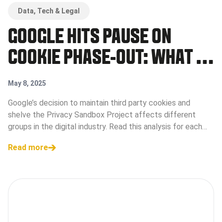
Data, Tech & Legal
GOOGLE HITS PAUSE ON
COOKIE PHASE-OUT: WHAT IT
MEANS FOR THE INDUSTRY
May 8, 2025
Google’s decision to maintain third party cookies and
shelve the Privacy Sandbox Project affects different
groups in the digital industry. Read this analysis for each
category of affected stakeholders.
Read more