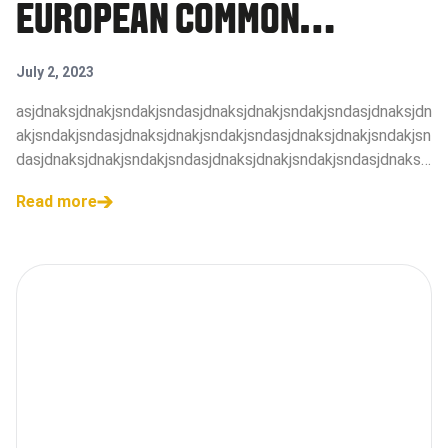
EUROPEAN COMMON
COMMITMENT FOR
July 2, 2023
SUSTAINABLE DIGITAL
asjdnaksjdnakjsndakjsndasjdnaksjdnakjsndakjsndasjdnaksjdn
akjsndakjsndasjdnaksjdnakjsndakjsndasjdnaksjdnakjsndakjsn
ADVERTISING
dasjdnaksjdnakjsndakjsndasjdnaksjdnakjsndakjsndasjdnaksj
dnakjsndakjsndasjdnaksjdnakjsndakjsndasjdnaksjdnakjsndakj
Read more
sndasjdnaksjdnakjsnd