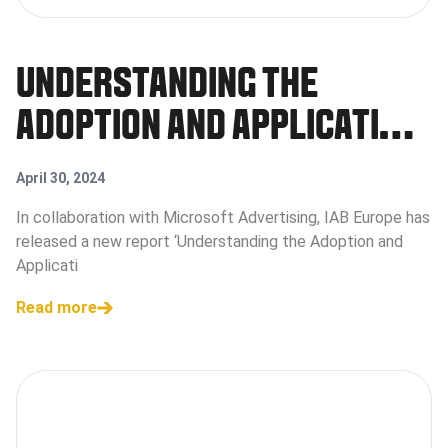
UNDERSTANDING THE
ADOPTION AND APPLICATION
OF AI IN DIGITAL
April 30, 2024
ADVERTISING RAPPORT
In collaboration with Microsoft Advertising, IAB Europe has
released a new report ‘Understanding the Adoption and
Applicati
Read more