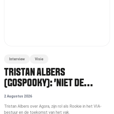
Interview
Visie
TRISTAN ALBERS
(GOSPOOKY): 'NIET DE
GROOTSTE WINT, MAAR WIE
2 Augustus 2026
ZICH HET SNELST AANPAST'
Tristan Albers over Agora, zijn rol als Rookie in het VIA-
bestuur en de toekomst van het vak.