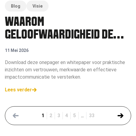
Blog
Visie
WAAROM
GELOOFWAARDIGHEID DE
NIEUWE HEFBOOM IS VOOR
11 Mei 2026
MAATSCHAPPELIJKE IMPACT
Download deze onepager en whitepaper voor praktische
inzichten om vertrouwen, merkwaarde en effectieve
impactcommunicatie te versterken.
Lees verder
1
2
3
4
5
...
33