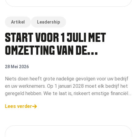
Artikel
Leadership
START VÓÓR 1 JULI MET
OMZETTING VAN DE
PENSIOENREGELING
28 Mei 2026
Niets doen heeft grote nadelige gevolgen voor uw bedrijf
en uw werknemers. Op 1 januari 2028 moet elk bedrijf het
geregeld hebben. Wie te laat is, riskeert ernstige financiële
gevolgen voor het bedrijf.
Lees verder