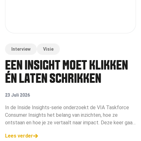
Interview
Visie
EEN INSIGHT MOET KLIKKEN
ÉN LATEN SCHRIKKEN
23 Juli 2026
In de Inside Insights-serie onderzoekt de VIA Taskforce
Consumer Insights het belang van inzichten, hoe ze
ontstaan en hoe je ze vertaalt naar impact. Deze keer gaan
ze in gesprek met Margot Bouwman, merk- en
Lees verder
communicatiestrateeg.