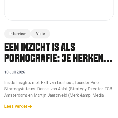
Interview
Visie
EEN INZICHT IS ALS
PORNOGRAFIE: JE HERKENT
HET ZODRA JE HET ZIET
10 Juli 2026
Inside Insights met Ralf van Lieshout, founder Pirlo
StrategyAuteurs: Dennis van Aalst (Strategy Director, FCB
Amsterdam) en Martijn Jaartsveld (Merk &amp; Media
consultant)Hoe
Lees verder