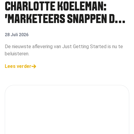
CHARLOTTE KOELEMAN:
'MARKETEERS SNAPPEN DE
WAARDE VAN MICRO-
28 Juli 2026
CREATORS NU BETER'
De nieuwste aflevering van Just Getting Started is nu te
beluisteren.
Lees verder