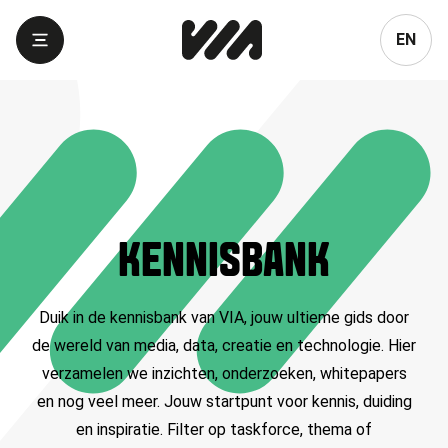
Language
EN
KENNISBANK
Duik in de kennisbank van VIA, jouw ultieme gids door
de wereld van media, data, creatie en technologie. Hier
verzamelen we inzichten, onderzoeken, whitepapers
en nog veel meer. Jouw startpunt voor kennis, duiding
en inspiratie. Filter op taskforce, thema of