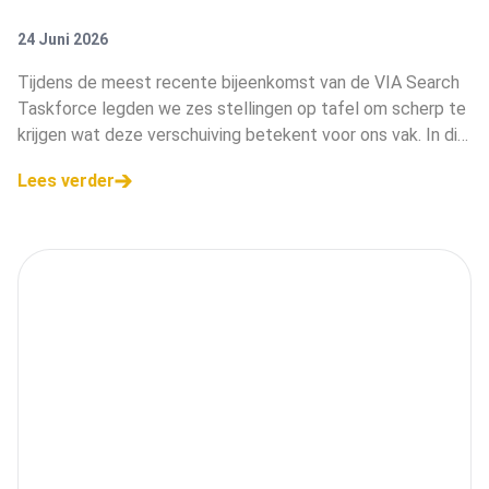
RICHTING VAN SEARCH
24 Juni 2026
Tijdens de meest recente bijeenkomst van de VIA Search
Taskforce legden we zes stellingen op tafel om scherp te
krijgen wat deze verschuiving betekent voor ons vak. In dit
artikel delen we de belangrijkste inzichten.
Lees verder