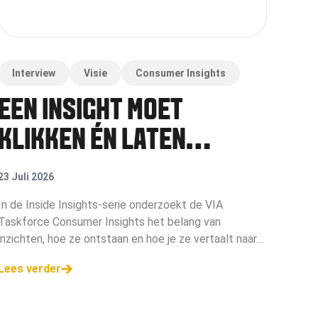
Interview
Visie
Consumer Insights
EEN INSIGHT MOET
KLIKKEN ÉN LATEN
SCHRIKKEN
23 Juli 2026
In de Inside Insights-serie onderzoekt de VIA
Taskforce Consumer Insights het belang van
inzichten, hoe ze ontstaan en hoe je ze vertaalt naar
impact. Deze keer gaan ze in gesprek met Margot
Lees verder
Bouwman, merk- en communicatiestrateeg.