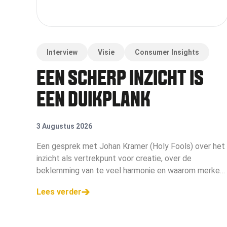
Interview
Visie
Consumer Insights
EEN SCHERP INZICHT IS
EEN DUIKPLANK
3 Augustus 2026
Een gesprek met Johan Kramer (Holy Fools) over het
inzicht als vertrekpunt voor creatie, over de
beklemming van te veel harmonie en waarom merken
niet alleen campagne moeten maken, maar campagn
Lees verder
moeten voeren.