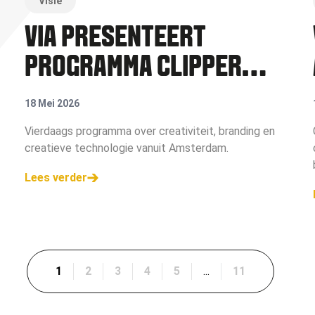
Visie
VIA PRESENTEERT
PROGRAMMA CLIPPER
STAD AMSTERDAM
18 Mei 2026
TIJDENS CANNES LIONS
Vierdaags programma over creativiteit, branding en
creatieve technologie vanuit Amsterdam.
Lees verder
1
2
3
4
5
...
11