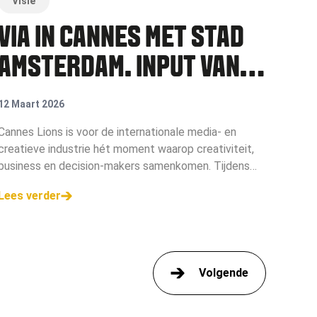
Visie
VIA IN CANNES MET STAD
AMSTERDAM. INPUT VAN
LEDEN GEVRAAGD
12 Maart 2026
Cannes Lions is voor de internationale media- en
creatieve industrie hét moment waarop creativiteit,
business en decision-makers samenkomen. Tijdens
deze editie krijgt Nederland daar een bijzonder
Lees verder
podium bij. Lees hier meer.
Volgende