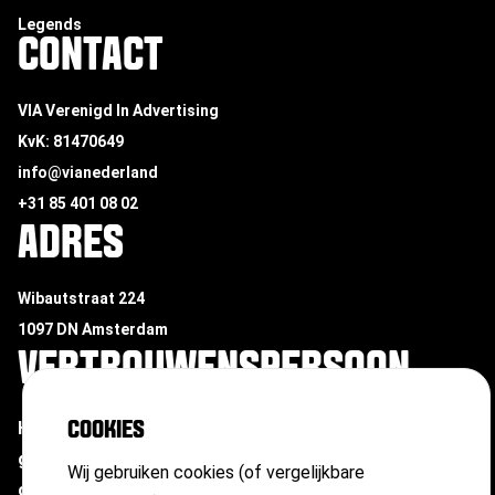
Legends
CONTACT
VIA Verenigd In Advertising
KvK: 81470649
info@vianederland
+31 85 401 08 02
ADRES
Wibautstraat 224
1097 DN Amsterdam
VERTROUWENSPERSOON
Heb je te maken met ongewenste omgangsvormen of
COOKIES
grensoverschrijdend gedrag?
Neem contact op met
Wij gebruiken cookies (of vergelijkbare
onze vertrouwenspersoon