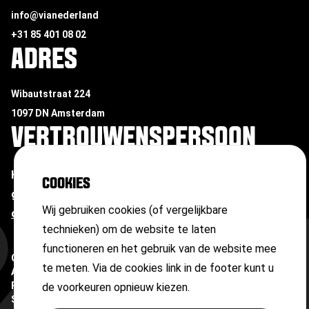
info@vianederland
+31 85 401 08 02
ADRES
Wibautstraat 224
1097 DN Amsterdam
VERTROUWENSPERSOON
Heb je te maken met ongewenste omgangsvormen of
COOKIES
grensoverschrijdend gedrag?
Neem contact op met
Wij gebruiken cookies (of vergelijkbare
onze vertrouwenspersoon
technieken) om de website te laten
functioneren en het gebruik van de website mee
Copyright ©
2026
te meten. Via de cookies link in de footer kunt u
Algemene voorwaarden
Privacyverklaring
de voorkeuren opnieuw kiezen.
Sitemap