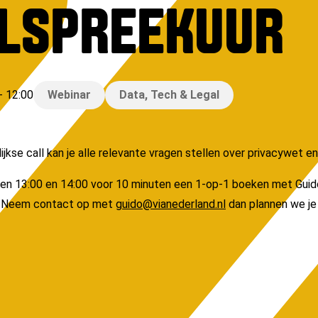
ELSPREEKUUR
-
12:00
Webinar
Data, Tech & Legal
jkse call kan je alle relevante vragen stellen over privacywet en
sen 13:00 en 14:00 voor 10 minuten een 1-op-1 boeken met Guido
? Neem contact op met
guido@vianederland.nl
dan plannen we je