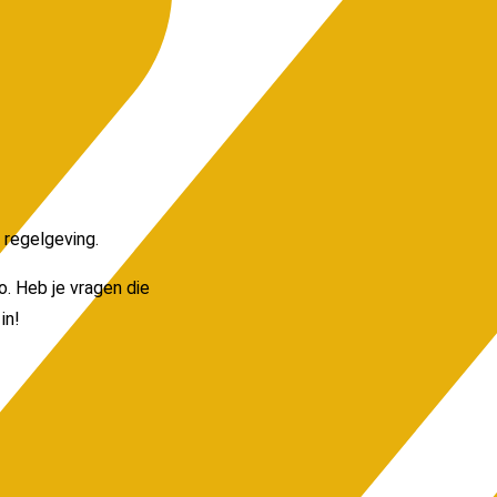
 regelgeving.
. Heb je vragen die
 in!