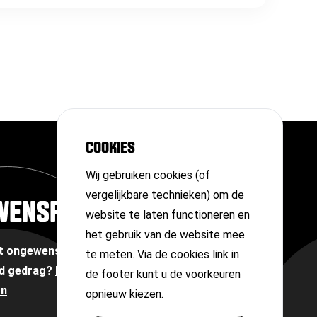
COOKIES
Wij gebruiken cookies (of
vergelijkbare technieken) om de
WENSPERSOON
website te laten functioneren en
het gebruik van de website mee
et ongewenste omgangsvormen of
te meten. Via de cookies link in
d gedrag?
Neem contact op met onze
de footer kunt u de voorkeuren
on
opnieuw kiezen.