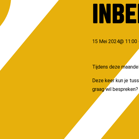
INB
15 Mei 2024
@
11:00
Tijdens deze maandeli
Deze keer kun je tus
graag wil bespreken