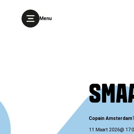
Menu
SMA
Copain Amsterdam
11 Maart 2026
@
17: