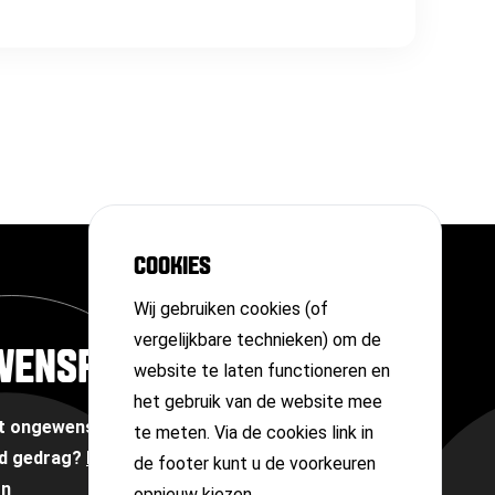
COOKIES
Wij gebruiken cookies (of
vergelijkbare technieken) om de
WENSPERSOON
website te laten functioneren en
het gebruik van de website mee
et ongewenste omgangsvormen of
te meten. Via de cookies link in
d gedrag?
Neem contact op met onze
de footer kunt u de voorkeuren
on
opnieuw kiezen.