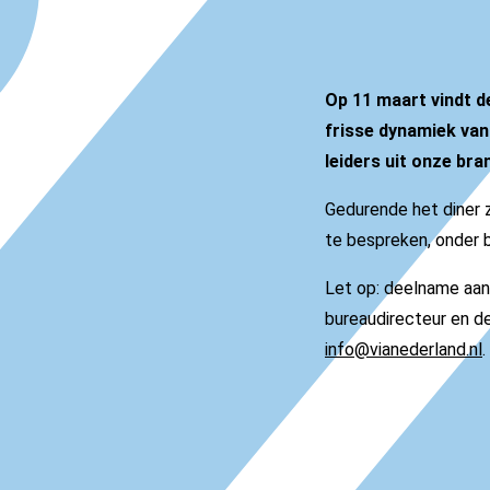
Op 11 maart vindt d
frisse dynamiek van
leiders uit onze br
Gedurende het diner z
te bespreken, onder b
Let op: deelname aan 
bureaudirecteur en de
info
@vianederland
.nl
.