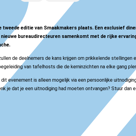
e tweede editie van Smaakmakers plaats. Een exclusief diner
 nieuwe bureaudirecteuren samenkomt met de rijke ervarin
anche.
ullen de deelnemers de kans krijgen om prikkelende stellingen 
egeleiding van tafelhosts die de kerninzichten na elke gang plena
dit evenement is alleen mogelijk via een persoonlijke uitnodiging
nk je dat je een uitnodiging had moeten ontvangen? Stuur dan e