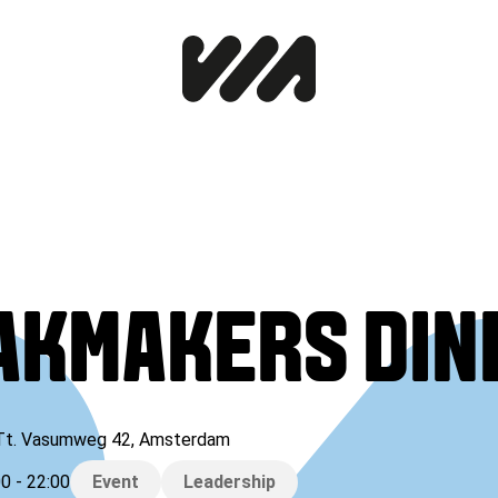
AKMAKERS DIN
Tt. Vasumweg 42
,
Amsterdam
00
-
22:00
Event
Leadership