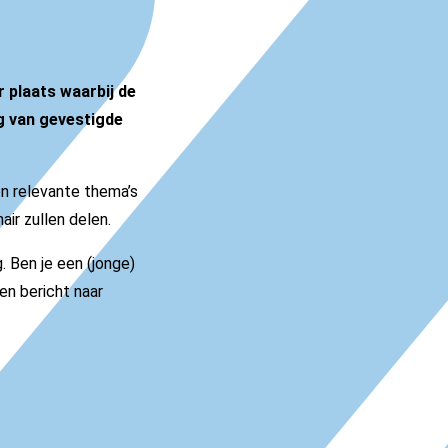
 plaats waarbij de
g van gevestigde
en relevante thema’s
ir zullen delen.
. Ben je een (jonge)
en bericht naar