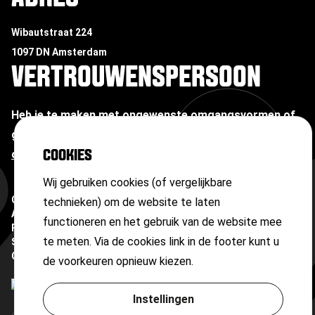
Wibautstraat 224
1097 DN Amsterdam
VERTROUWENSPERSOON
Heb je te maken met ongewenste omgangsvormen of
grensoverschrijdend gedrag?
Neem contact op met
onze vertrouwenspersoon
COOKIES
Wij gebruiken cookies (of vergelijkbare
Copyright ©
2026
technieken) om de website te laten
Algemene voorwaarden
functioneren en het gebruik van de website mee
Privacyverklaring
te meten. Via de cookies link in de footer kunt u
Sitemap
Cookies
de voorkeuren opnieuw kiezen.
Instellingen