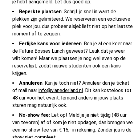
je hebt aangemeld. Let dus goed op.
Beperkte plaatsen
: Schrijf je snel in want de
plekken zijn gelimiteerd. We reserveren een exclusieve
plek voor jou, dus probeer alsjeblieft niet op het laatste
moment af te zeggen.
Eerlijke kans voor iedereen
: Ben je al een keer naar
de Future Bosses Lunch geweest? Leuk dat je weer
wilt komen! Maar we plaatsen je nog wel even op de
reservelijst, zodat nieuwe studenten ook een kans
krijgen.
Annuleren
: Kun je toch niet? Annuleer dan je ticket
of mail naar
info@vianederland.nl
. Dit kan kosteloos tot
48 uur voor het event. Iemand anders in jouw plaats
sturen mag natuurlijk ook.
No-show fee:
Let op! Meld je je niet tijdig (48 uur
van tevoren) af of kom je niet opdagen, dan brengen we
een no-show fee van € 15,- in rekening. Zonder jou is de
show niet compleet.