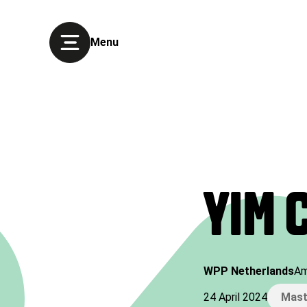
Menu
YIM 
WPP Netherlands
Am
24 April 2024
Mast