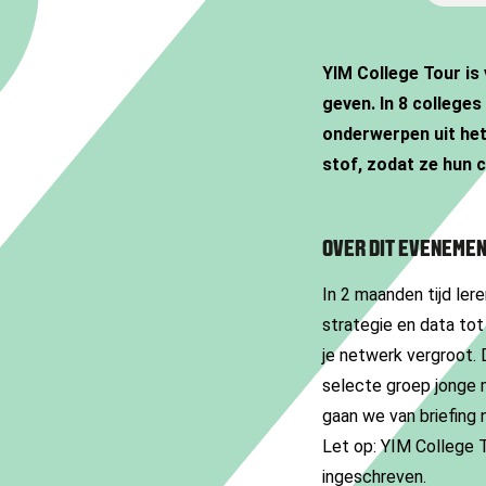
YIM College Tour is 
geven. In 8 colleges
onderwerpen uit het
stof, zodat ze hun 
OVER DIT EVENEME
In 2 maanden tijd ler
strategie en data tot 
je netwerk vergroot. 
selecte groep jonge m
gaan we van briefing 
Let op: YIM College 
ingeschreven.