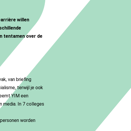
arrière willen
schillende
en tentamen over de
ak, van briefing
alisme, terwijl je ook
 neemt YIM een
n media. In 7 colleges
e personen worden