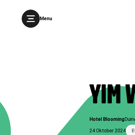
Menu
YIM
Hotel Blooming
Duin
24 Oktober 2024
E