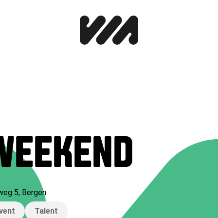
 WEEKEND
weg 5
,
Bergen
vent
Talent