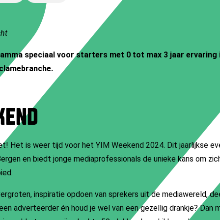
cht
amma speciaal voor starters met 0 tot max 3 jaar ervaring 
clamebranche.
KEND
et!
Het is weer tijd voor het YIM Weekend 2024. Dit jaarlijkse e
Bergen en biedt jonge mediaprofessionals de unieke kans om zic
ied.
s vergroten, inspiratie opdoen van sprekers uit de mediawereld, 
een adverteerder én houd je wel van een gezellig drankje? Dan 