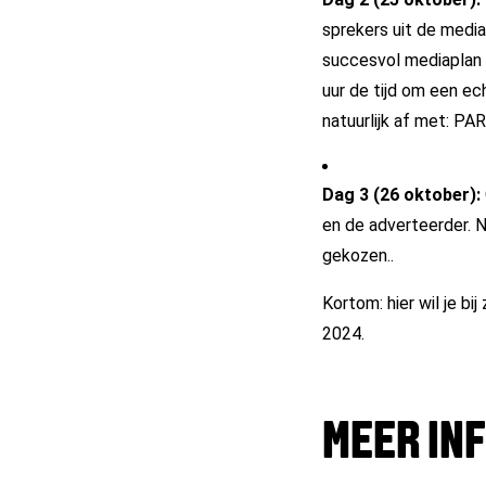
sprekers uit de media
succesvol mediaplan t
uur de tijd om een ec
natuurlijk af met: PA
Dag 3 (26 oktober):
en de adverteerder. 
gekozen.
.
Kortom: hier wil je b
2024.
MEER IN