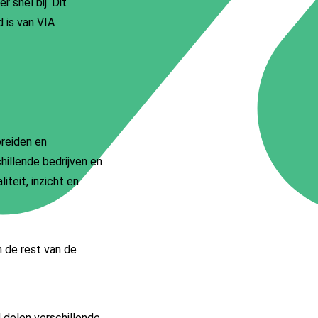
 snel bij. Dit
d is van VIA
reiden en
illende bedrijven en
teit, inzicht en
n de rest van de
 delen verschillende