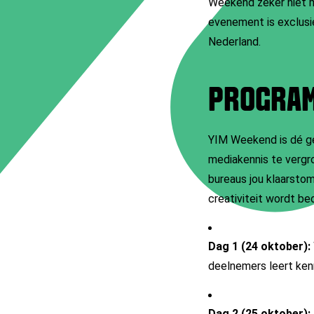
Weekend zeker niet mi
evenement is exclusief
Nederland.
PROGRA
YIM Weekend is dé ge
mediakennis te vergr
bureaus jou klaarstom
creativiteit wordt be
Dag 1 (24 oktober):
deelnemers leert kenn
Dag 2 (25 oktober):