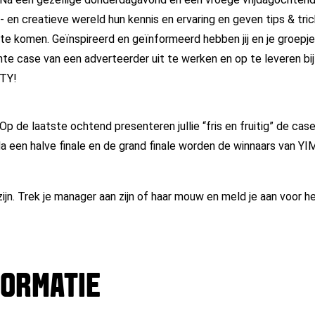
- en creatieve wereld hun kennis en ervaring en geven tips & tri
e komen. Geïnspireerd en geïnformeerd hebben jij en je groepje
hte case van een adverteerder uit te werken en op te leveren bij 
RTY!
Op de laatste ochtend presenteren jullie
“fris en fruitig” de cas
Na een halve finale en de grand finale worden de winnaars van 
ij zijn. Trek je manager aan zijn of haar mouw en meld je aan voo
FORMATIE