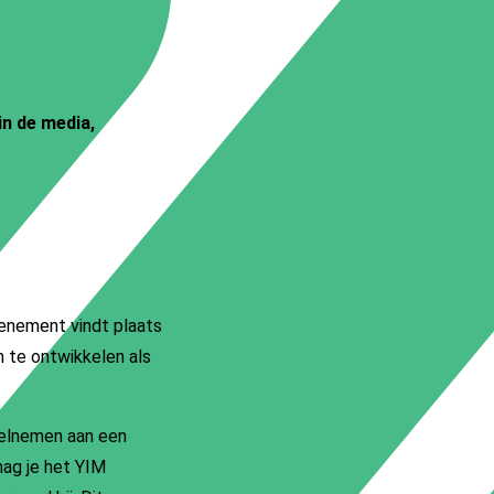
in de media,
venement vindt plaats
h te ontwikkelen als
deelnemen aan een
mag je het YIM