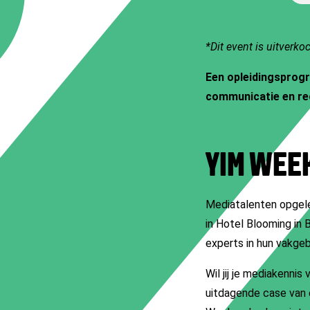
*Dit event is uitverko
Een opleidingsprogr
communicatie en re
YIM WEE
Mediatalenten opgel
in Hotel Blooming in 
experts in hun vakgeb
Wil jij je mediakenni
uitdagende case van 