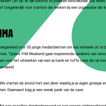
ssen! Let op: er zijn slechts 50 plekken beschikbaar, dus wees er
 toegankelijk voor starters die werken bij een organisatie die li
MMA
legenheid voor 50 jonge mediatalenten om hun netwerk uit te b
oten. Tijdens YIM Weekend gaan inspirerende sprekers van versch
en voor het uitwerken van een actuele en toffe case die op kwali
oordeeld.
We starten de avond met een diner
waarbij je je eigen groepje e
en. Daarnaast krijg je een
sneak peek van de case.
Na een gezellige donderdagavond en een vroege vrijdagochtend