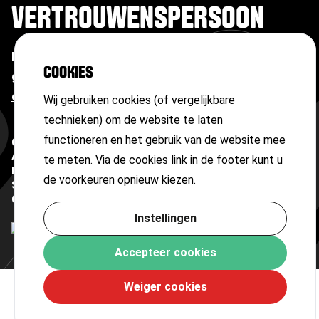
VERTROUWENSPERSOON
Heb je te maken met ongewenste omgangsvormen of
COOKIES
grensoverschrijdend gedrag?
Neem contact op met
onze vertrouwenspersoon
Wij gebruiken cookies (of vergelijkbare
technieken) om de website te laten
functioneren en het gebruik van de website mee
Copyright ©
2026
Algemene voorwaarden
te meten. Via de cookies link in de footer kunt u
Privacyverklaring
de voorkeuren opnieuw kiezen.
Sitemap
Cookies
Instellingen
Accepteer cookies
Weiger cookies