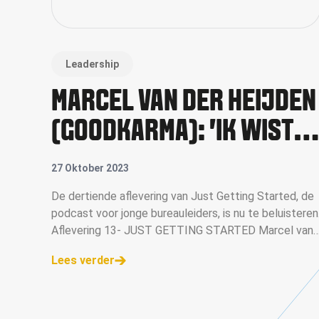
Leadership
MARCEL VAN DER HEIJDEN
(GOODKARMA): 'IK WIST
ALS STUDENT AL DAT IK
27 Oktober 2023
EEN EIGEN BUREAU WILDE'
De dertiende aflevering van Just Getting Started, de
podcast voor jonge bureauleiders, is nu te beluisteren
Aflevering 13- JUST GETTING STARTED Marcel van
der Heijden is oprichter van creatief bureau
Lees verder
GoodKarma. I