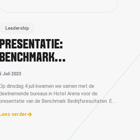
Leadership
PRESENTATIE:
BENCHMARK
BEDRIJFSRESULTATEN
5 Juli 2023
2022-2023
Op dinsdag 4 juli kwamen we samen met de
deelnemende bureaus in Hotel Arena voor de
presentatie van de Benchmark Bedrijfsresultaten. Een
mooie gelegenheid om met de deelnemers in gesprek
Lees verder
te gaan over onze bedrijfsresultaten. Rik Ledder
opende de p