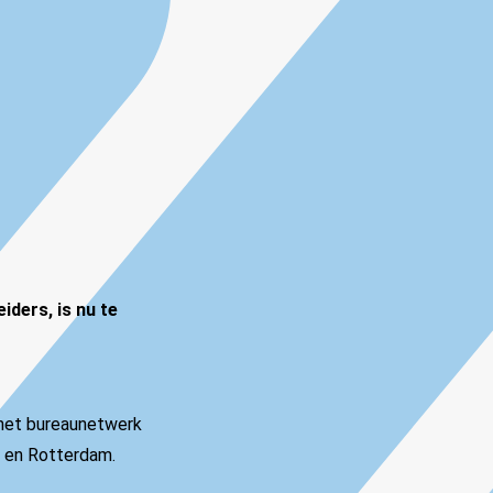
iders, is nu te
 het bureaunetwerk
t en Rotterdam.