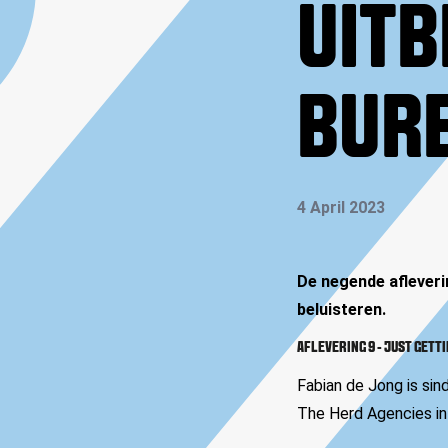
UITB
BUR
4 April 2023
De negende afleveri
beluisteren.
AFLEVERING 9 - JUST GETT
Fabian de Jong is si
The Herd Agencies in