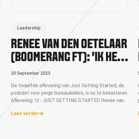
Leadership
RENÉE VAN DEN OETELAAR
(BOOMERANG FT): 'IK HEB
EEN STERKE VISIE OP
20 September 2023
TALENT'
De twaalfde aflevering van Just Getting Started, de
.
podcast voor jonge bureauleiders, is nu te beluisteren.
Aflevering 12- JUST GETTING STARTED Renée van
den Oetelaar is VIA-bestuurslid en managing director
Lees verder
van Boomerang FT, het bu