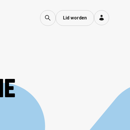
Lid worden
HE
N