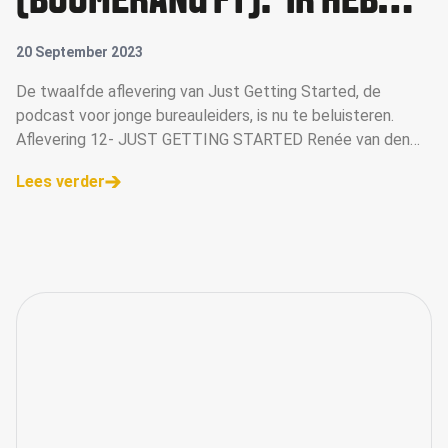
(BOOMERANG FT): 'IK HEB
EEN STERKE VISIE OP
20 September 2023
TALENT'
De twaalfde aflevering van Just Getting Started, de
podcast voor jonge bureauleiders, is nu te beluisteren.
Aflevering 12- JUST GETTING STARTED Renée van den
Oetelaar is VIA-bestuurslid en managing director van
Lees verder
Boomerang FT, het bu