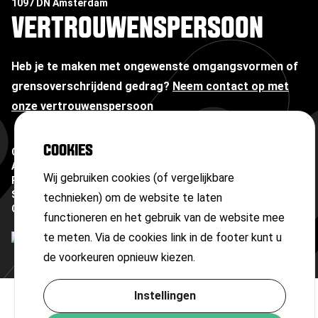
1097 DN Amsterdam
VERTROUWENSPERSOON
Heb je te maken met ongewenste omgangsvormen of
grensoverschrijdend gedrag?
Neem contact op met
onze vertrouwenspersoon
COOKIES
Copyright ©
2026
Algemene voorwaarden
Wij gebruiken cookies (of vergelijkbare
Privacyverklaring
Sitemap
technieken) om de website te laten
Cookies
functioneren en het gebruik van de website mee
te meten. Via de cookies link in de footer kunt u
de voorkeuren opnieuw kiezen.
Instellingen