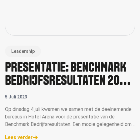
Leadership
PRESENTATIE: BENCHMARK
BEDRIJFSRESULTATEN 2022-
2023
5 Juli 2023
Op dinsdag 4 juli kwamen we samen met de deelnemende
bureaus in Hotel Arena voor de presentatie van de
Benchmark Bedrijfsresultaten. Een mooie gelegenheid om
met de deelnemers in gesprek te gaan over onze
Lees verder
bedrijfsresultaten. Rik Ledder opende de p