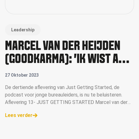
Leadership
MARCEL VAN DER HEIJDEN
(GOODKARMA): 'IK WIST ALS
STUDENT AL DAT IK EEN
27 Oktober 2023
EIGEN BUREAU WILDE'
De dertiende aflevering van Just Getting Started, de
podcast voor jonge bureauleiders, is nu te beluisteren.
Aflevering 13- JUST GETTING STARTED Marcel van der
Heijden is oprichter van creatief bureau GoodKarma. I
Lees verder