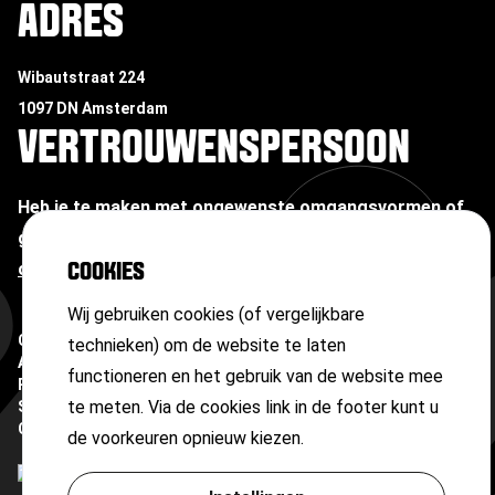
ADRES
Wibautstraat 224
1097 DN Amsterdam
VERTROUWENSPERSOON
Heb je te maken met ongewenste omgangsvormen of
grensoverschrijdend gedrag?
Neem contact op met
onze vertrouwenspersoon
COOKIES
Wij gebruiken cookies (of vergelijkbare
Copyright ©
2026
technieken) om de website te laten
Algemene voorwaarden
functioneren en het gebruik van de website mee
Privacyverklaring
te meten. Via de cookies link in de footer kunt u
Sitemap
Cookies
de voorkeuren opnieuw kiezen.