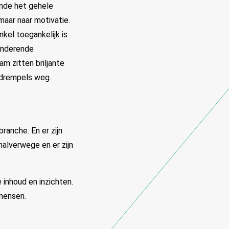
nde het gehele
maar naar motivatie.
nkel toegankelijk is
randerende
m zitten briljante
 drempels weg.
ranche. En er zijn
alverwege en er zijn
 inhoud en inzichten.
mensen.