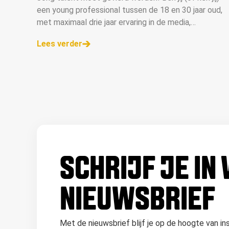
een young professional tussen de 18 en 30 jaar oud,
met maximaal drie jaar ervaring in de media,
communicatie en reclamebranche? Dan is dit je kans
Lees verder
om de Young in Media Talent Award van 2024 in de
wacht te slepen. Schrijf je in voor YIM Talent Day en
maak kans op deze award, bestemd voor die ene
uitblinker die op 7 maart de vakjury weet te
verrassen.
SCHRIJF JE IN
NIEUWSBRIEF
Met de nieuwsbrief blijf je op de hoogte van in