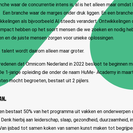
che waar de concurrentie intens is, al is het alleen maar omdat b
.
Een branche waar de marges onder druk liggen. En een branche
kkelingen als bijvoorbeeld AI steeds verandert. Ontwikkelingen
impact hebben op het soort mensen die we zoeken en nodig heb
en en de juiste mensen zorgen voor unieke oplossingen.
 talent wordt daarom alleen maar groter.
 de redenen dat Omnicom Nederland in 2022 besloot te beginnen 
. De 1-jarige opleiding die onder de naam HuMe- Academy in maa
nten mocht begroeten, bestaat uit 2 pijlers.
AN.
en bestaat 50% van het programma uit vakken en onderwerpen 
Denk hierbij aan leiderschap, slaap, gezondheid, duurzaamheid,
 Van ijsbad tot samen koken van samen kunst maken tot begrijp