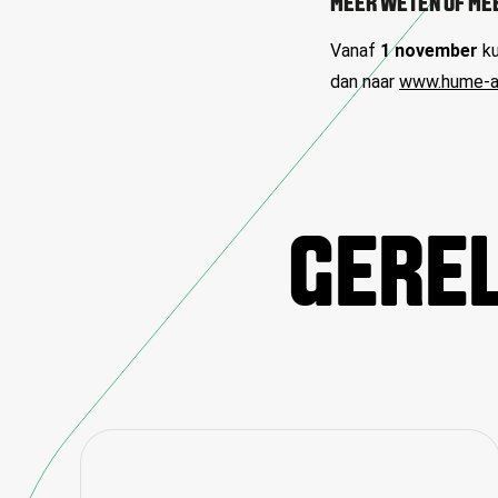
MEER WETEN OF ME
Vanaf
1 november
ku
dan naar
www.hume-
GEREL