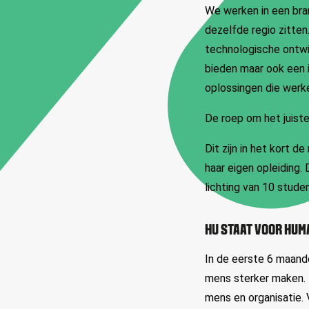
We werken in een bran
dezelfde regio zitten
technologische ontwi
bieden maar ook een 
oplossingen die werk
De roep om het juiste
Dit zijn in het kort
haar eigen opleiding
lichting van 10 stude
HU STAAT VOOR HUM
In de eerste 6 maand
mens sterker maken.
mens en organisatie.