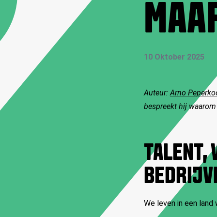
MAAR
10 Oktober 2025
Auteur:
Arno Peperko
bespreekt hij waarom 
TALENT, 
BEDRIJV
We leven in een land w