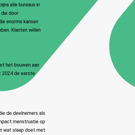
ijna alle bureaus in
 die door
 die enorme kansen
ben. Klanten willen
met het bouwen aan
rt 2024 de eerste
die de deelnemers als
 impact menstruatie op
en wat slaap doet met