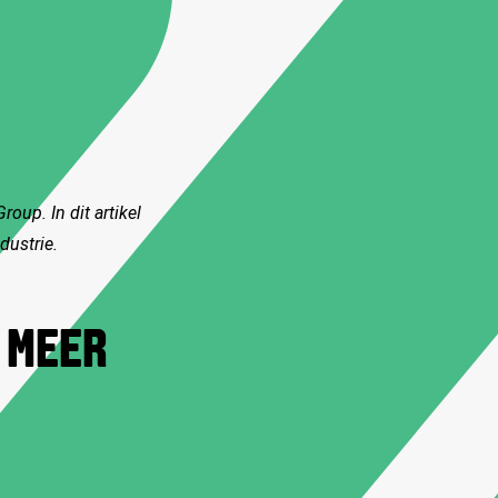
oup. In dit artikel
dustrie.
G MEER