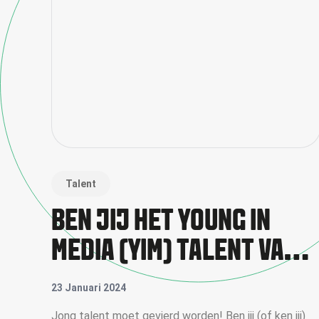
Talent
BEN JIJ HET YOUNG IN
MEDIA (YIM) TALENT VAN
2024?
23 Januari 2024
Jong talent moet gevierd worden! Ben jij (of ken jij)