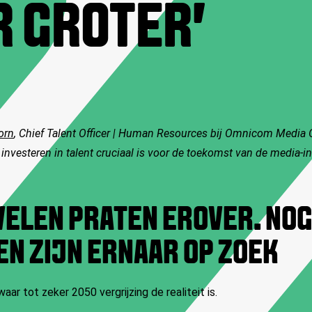
 GROTER'
orn
, Chief Talent Officer | Human Resources bij Omnicom Media Gr
investeren in talent cruciaal is voor de toekomst van de media-in
VELEN PRATEN EROVER. NO
EN ZIJN ERNAAR OP ZOEK
aar tot zeker 2050 vergrijzing de realiteit is.