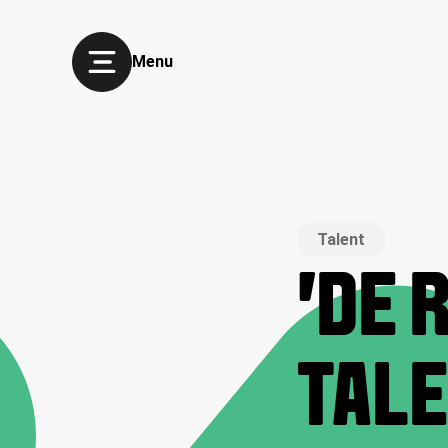
Menu
Talent
'DE 
TALE