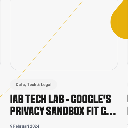
Data, Tech & Legal
IAB TECH LAB - GOOGLE'S
PRIVACY SANDBOX FIT GAP
A
ANALYSIS
9 Februari 2024