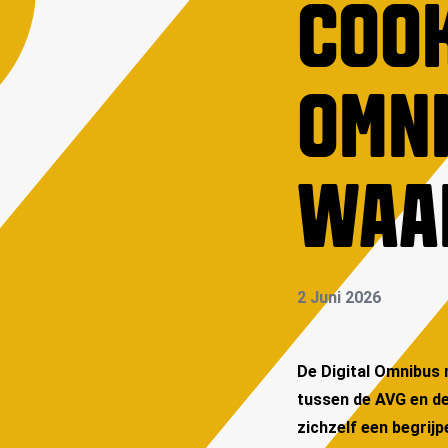
COOK
OMNI
WAA
2 Juni 2026
De Digital Omnibus
tussen de AVG en de
zichzelf een begrijp