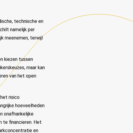
idische, technische en
ilt namelijk per
ijk meenemen, terwijl
en kiezen tussen
uikerskeuzes, maar kan
neren van het open
het risico
angrijke hoeveelheden
an onafhankelijke
 te financieren. Het
markconcentratie en