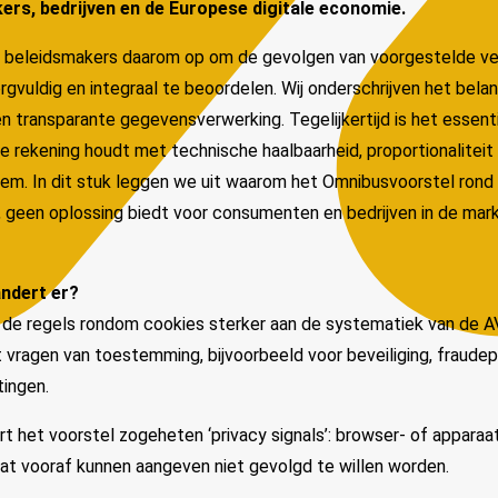
ers, bedrijven en de Europese digitale economie.
e) beleidsmakers daarom op om de gevolgen van voorgestelde ve
rgvuldig en integraal te beoordelen. Wij onderschrijven het bela
 transparante gegevensverwerking. Tegelijkertijd is het essent
 rekening houdt met technische haalbaarheid, proportionaliteit
eem. In dit stuk leggen we uit waarom het Omnibusvoorstel rond
ch, geen oplossing biedt voor consumenten en bedrijven in de mar
andert er?
 de regels rondom cookies sterker aan de systematiek van de A
 vragen van toestemming, bijvoorbeeld voor beveiliging, fraude
tingen.
t het voorstel zogeheten ‘privacy signals’: browser- of appara
aat vooraf kunnen aangeven niet gevolgd te willen worden.