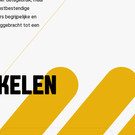
mstbestendige
 begrijpelijke en
uggebracht tot een
IKELEN