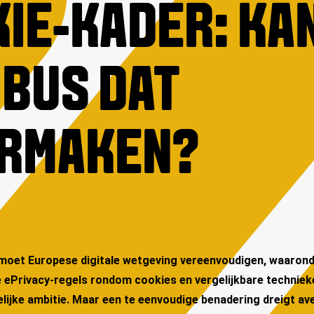
IE-KADER: KA
BUS DAT
RMAKEN?
 moet Europese digitale wetgeving vereenvoudigen, waarond
 ePrivacy-regels rondom cookies en vergelijkbare technieke
elijke ambitie. Maar een te eenvoudige benadering dreigt ave