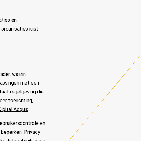
aties en
organisaties juist
ader, waarin
passingen met een
taat regelgeving die
er toelichting,
igital Acquis
.
gebruikerscontrole en
e beperken. Privacy
er datagebruik, maar