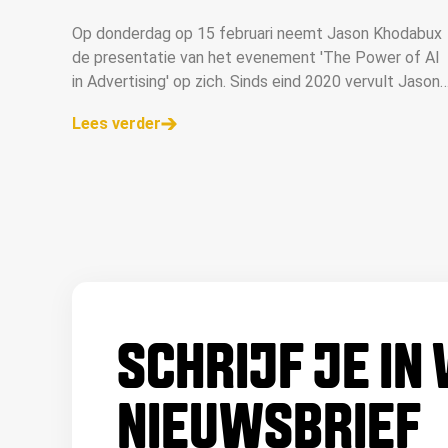
Op donderdag op 15 februari neemt Jason Khodabux
de presentatie van het evenement 'The Power of AI
in Advertising' op zich. Sinds eind 2020 vervult Jason
de rol van accountmanager bij DPG Media voor de
Lees verder
afdeling Agencies en treedt hij ook op als me
SCHRIJF JE IN
NIEUWSBRIEF