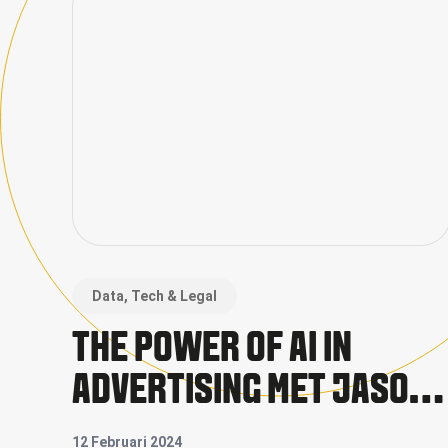
Data, Tech & Legal
THE POWER OF AI IN
ADVERTISING MET JASON
KHODABUX VAN DPG MEDI
12 Februari 2024