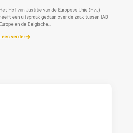
Het Hof van Justitie van de Europese Unie (HvJ)
heeft een uitspraak gedaan over de zaak tussen IAB
Europe en de Belgische
gegevensbeschermingsautoriteit over het gebruik
Lees verder
van het TCF, nadat de Belgische rechter de zaak had
doorverwezen.