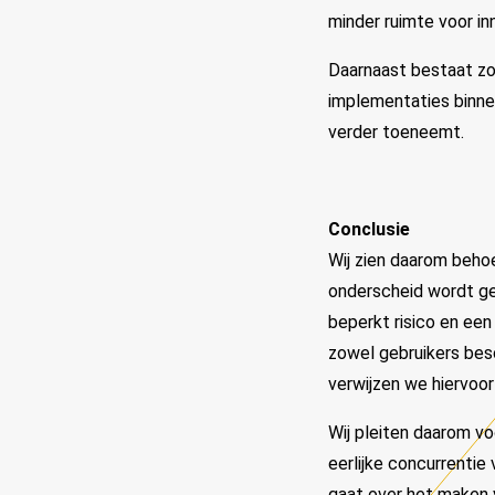
minder ruimte voor in
Daarnaast bestaat zon
implementaties binnen
verder toeneemt.
Conclusie
Wij zien daarom beho
onderscheid wordt ge
beperkt risico en een
zowel gebruikers besc
verwijzen we hiervoo
Wij pleiten daarom vo
eerlijke concurrentie
gaat over het maken 