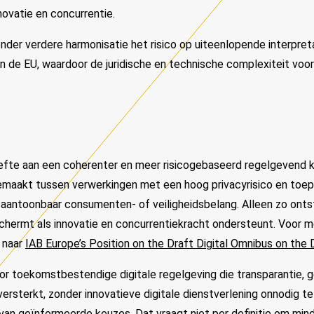
novatie en concurrentie.
der verdere harmonisatie het risico op uiteenlopende interpret
 de EU, waardoor de juridische en technische complexiteit voor 
efte aan een coherenter en meer risicogebaseerd regelgevend k
maakt tussen verwerkingen met een hoog privacyrisico en toe
 aantoonbaar consumenten- of veiligheidsbelang. Alleen zo onts
hermt als innovatie en concurrentiekracht ondersteunt. Voor me
r naar
IAB Europe’s Position on the Draft Digital Omnibus on the D
or toekomstbestendige digitale regelgeving die transparantie, 
 versterkt, zonder innovatieve digitale dienstverlening onnodig t
van geïnformeerde keuzes. Dat vraagt niet per definitie om mind