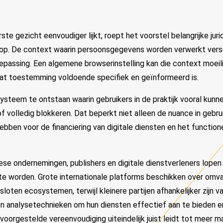
ste gezicht eenvoudiger lijkt, roept het voorstel belangrijke jur
p. De context waarin persoonsgegevens worden verwerkt versch
epassing. Een algemene browserinstelling kan die context moeil
 dat toestemming voldoende specifiek en geïnformeerd is.
steem te ontstaan waarin gebruikers in de praktijk vooral kunn
f volledig blokkeren. Dat beperkt niet alleen de nuance in gebr
bben voor de financiering van digitale diensten en het functio
ese ondernemingen, publishers en digitale dienstverleners lopen 
te worden. Grote internationale platforms beschikken over omv
sloten ecosystemen, terwijl kleinere partijen afhankelijker zijn v
n analysetechnieken om hun diensten effectief aan te bieden en
 voorgestelde vereenvoudiging uiteindelijk juist leidt tot meer 