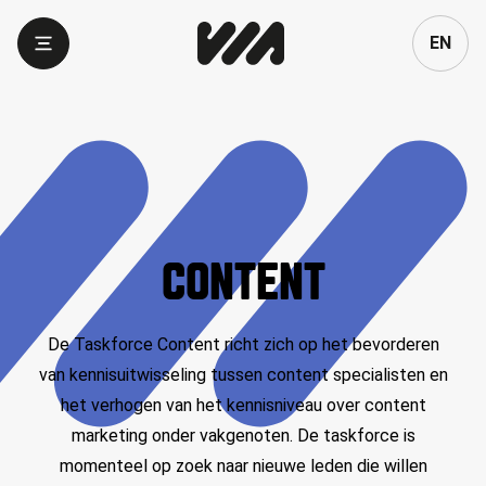
Language
EN
CONTENT
De
Taskforce Content richt zich op het bevorderen
van kennisuitwisseling tussen content specialisten en
het verhogen van het kennisniveau over content
marketing onder vakgenoten. De taskforce is
momenteel op zoek naar nieuwe leden die willen