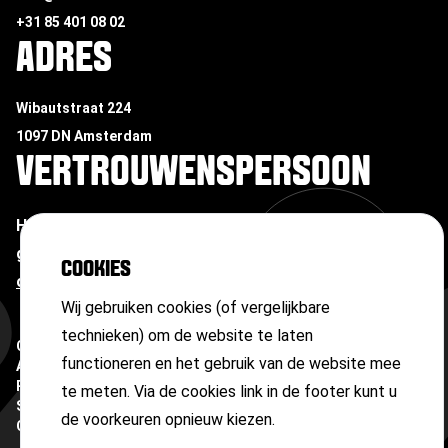
+31 85 401 08 02
ADRES
Wibautstraat 224
1097 DN Amsterdam
VERTROUWENSPERSOON
Heb je te maken met ongewenste omgangsvormen of
grensoverschrijdend gedrag?
Neem contact op met
COOKIES
onze vertrouwenspersoon
Wij gebruiken cookies (of vergelijkbare
technieken) om de website te laten
Copyright ©
2026
functioneren en het gebruik van de website mee
Algemene voorwaarden
Privacyverklaring
te meten. Via de cookies link in de footer kunt u
Sitemap
de voorkeuren opnieuw kiezen.
Cookies