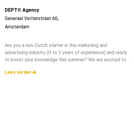
DEPT® Agency
Generaal Vetterstraat 66
,
Amsterdam
Are you a non-Dutch starter in the marketing and
advertising industry (0 to 3 years of experience) and ready
to boost your knowledge this summer? We are excited to
launch a brand-new program: the Kickstart Summershort:
Lees verder
International Editi