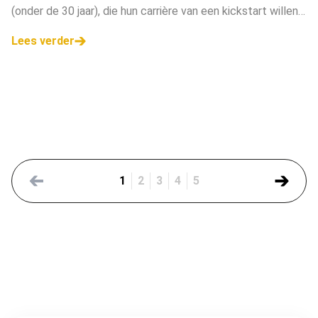
(onder de 30 jaar), die hun carrière van een kickstart willen
voorzien. Schrijf je in!
Lees verder
1
2
3
4
5