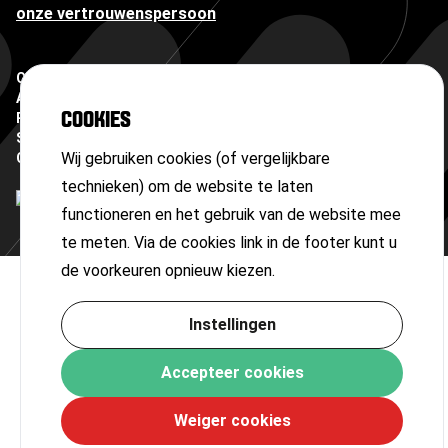
onze vertrouwenspersoon
Copyright ©
2026
Algemene voorwaarden
COOKIES
Privacyverklaring
Sitemap
Wij gebruiken cookies (of vergelijkbare
Cookies
technieken) om de website te laten
functioneren en het gebruik van de website mee
te meten. Via de cookies link in de footer kunt u
de voorkeuren opnieuw kiezen.
Instellingen
Accepteer cookies
Weiger cookies