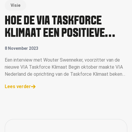
Visie
HOE DE VIA TASKFORCE
KLIMAAT EEN POSITIEVE
VERANDERING TEWEEG WIL
8 November 2023
BRENGEN
Een interview met Wouter Swenneker, voorzitter van de
nieuwe VIA Taskforce Klimaat Begin oktober maakte VIA
Nederland de oprichting van de Taskforce Klimaat bekend.
De taskforce heeft als doel de marketingsector te helpen
Lees verder
bij het aanpakken