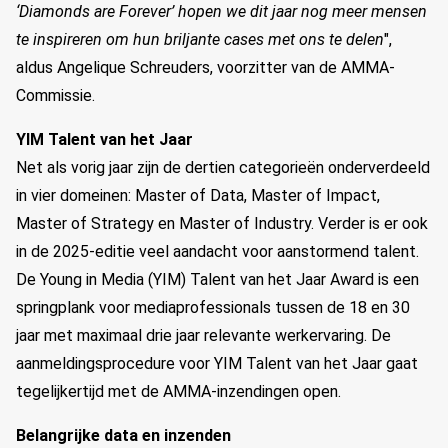
‘Diamonds are Forever
’ hopen we dit jaar nog meer mensen
te inspireren om hun briljante cases met ons te delen
",
aldus Angelique Schreuders, voorzitter van de AMMA-
Commissie.
YIM Talent van het Jaar
Net als vorig jaar
zijn de dertien categorieën onderverdeeld
in vier domeinen: Master of Data, Master of Impact,
Master of
Strategy
en Master of
Industry
. Verder is er ook
in de 2025-editie veel aandacht voor
aanstormend talent
.
D
e Young in Media (YIM) Talent van het Jaar Award
is
een
springplank voor mediaprofessionals tussen de 18 en 30
jaar met maximaal drie jaar
relevante werk
ervaring
.
De
aanmeldingsprocedure voor YIM Talent van het Jaar gaat
tegelijkertijd met de
AMMA
-
in
zendingen
ope
n
.
Belangrijke data en inzenden