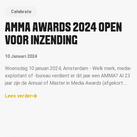
Celebrate
AMMA AWARDS 2024 OPEN
VOOR INZENDING
10 Januari 2024
Woensdag 10 januari 2024, Amsterdam - Welk merk, media-
exploitant of -bureau verdient er dit jaar een AMMA? Al 23
jaar zijn de Annual of Master in Media Awards (afgekort:
AMMA Awards) dé mediaprijzen voor de beste campagnes,
Lees verder
opvallendste concepten en grootste talenten. Deze week
is de inzendmodule geopend. Ga naar de AMMA website
voor meer informatie &gt;&gt;