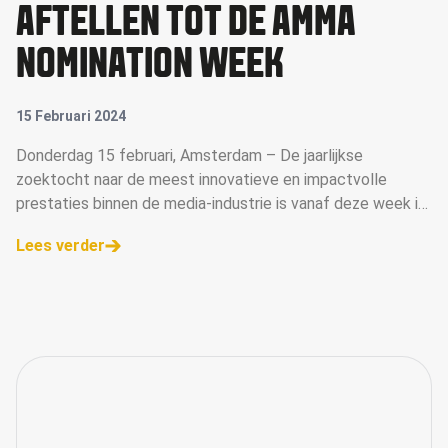
AFTELLEN TOT DE AMMA
NOMINATION WEEK
15 Februari 2024
Donderdag 15 februari, Amsterdam – De jaarlijkse
zoektocht naar de meest innovatieve en impactvolle
prestaties binnen de media-industrie is vanaf deze week in
volle gang nu de inzendtermijn voor de Annual of Master in
Lees verder
Media Awards (AMMA Awards) is verstreken. Met de
sluiting van de inzendingsperiode op 9 februari, begint een
cruciale fase: de beoordeling van de ingezonden cases
door de deskundige AMMA-jury.