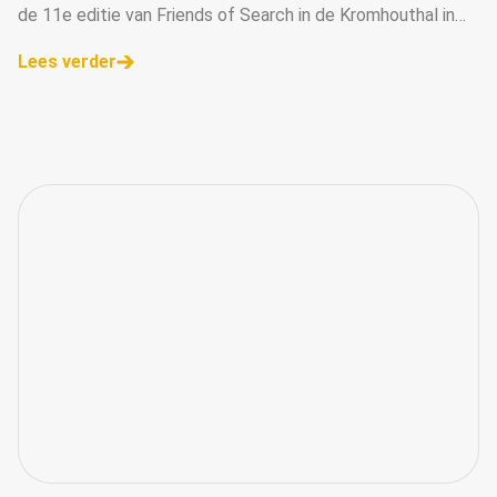
de 11e editie van Friends of Search in de Kromhouthal in
Amsterdam. De inschrijving voor de Awards zijn vanaf
Lees verder
vandaag geopend