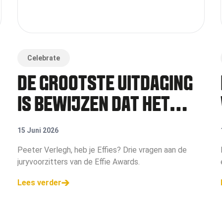
Celebrate
DE GROOTSTE UITDAGING
IS BEWIJZEN DAT HET
BEHAALDE EFFECT OOK
15 Juni 2026
DAADWERKELIJK AAN
Peeter Verlegh, heb je Effies? Drie vragen aan de
juryvoorzitters van de Effie Awards.
JOUW CAMPAGNE TOE TE
Lees verder
SCHRIJVEN IS