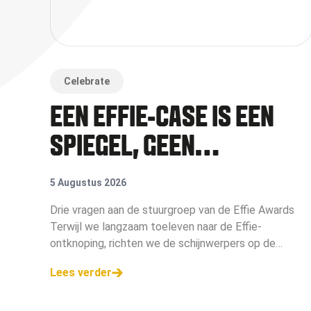
Celebrate
EEN EFFIE-CASE IS EEN
SPIEGEL, GEEN
VISITEKAARTJE
5 Augustus 2026
Drie vragen aan de stuurgroep van de Effie Awards
Terwijl we langzaam toeleven naar de Effie-
ontknoping, richten we de schijnwerpers op de
stuurgroep. Zij bewaken de koers van de belangrijkste
Lees verder
marketingprijs van Nederland. Wat is