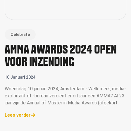
Celebrate
AMMA AWARDS 2024 OPEN
VOOR INZENDING
10 Januari 2024
Woensdag 10 januari 2024, Amsterdam - Welk merk, media-
exploitant of -bureau verdient er dit jaar een AMMA? Al 23
jaar zijn de Annual of Master in Media Awards (afgekort:
AMMA Awards) dé mediaprijzen voor de beste campagnes,
Lees verder
opvallendste concepten en grootste talenten. Deze week
is de inzendmodule geopend. Ga naar de AMMA website
voor meer informatie &gt;&gt;