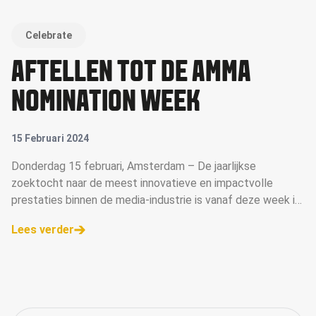
Celebrate
AFTELLEN TOT DE AMMA
NOMINATION WEEK
15 Februari 2024
Donderdag 15 februari, Amsterdam – De jaarlijkse
zoektocht naar de meest innovatieve en impactvolle
prestaties binnen de media-industrie is vanaf deze week in
volle gang nu de inzendtermijn voor de Annual of Master in
Lees verder
Media Awards (AMMA Awards) is verstreken. Met de
sluiting van de inzendingsperiode op 9 februari, begint een
cruciale fase: de beoordeling van de ingezonden cases
door de deskundige AMMA-jury.