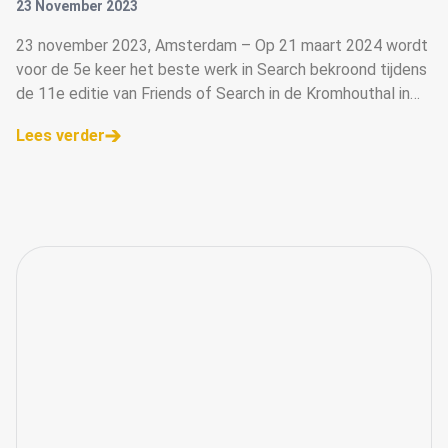
23 November 2023
23 november 2023, Amsterdam – Op 21 maart 2024 wordt
voor de 5e keer het beste werk in Search bekroond tijdens
de 11e editie van Friends of Search in de Kromhouthal in
Amsterdam. De inschrijving voor de Awards zijn vanaf
Lees verder
vandaag geopend