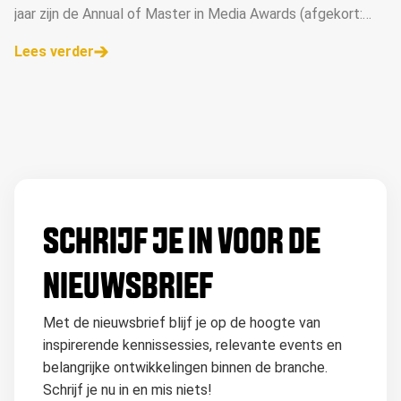
jaar zijn de Annual of Master in Media Awards (afgekort:
AMMA Awards) dé mediaprijzen voor de beste campagnes,
Lees verder
opvallendste concepten en grootste talenten. Deze week
is de inzendmodule geopend. Ga naar de AMMA website
voor meer informatie &gt;&gt;
SCHRIJF JE IN VOOR DE
NIEUWSBRIEF
Met de nieuwsbrief blijf je op de hoogte van
inspirerende kennissessies, relevante events en
belangrijke ontwikkelingen binnen de branche.
Schrijf je nu in en mis niets!