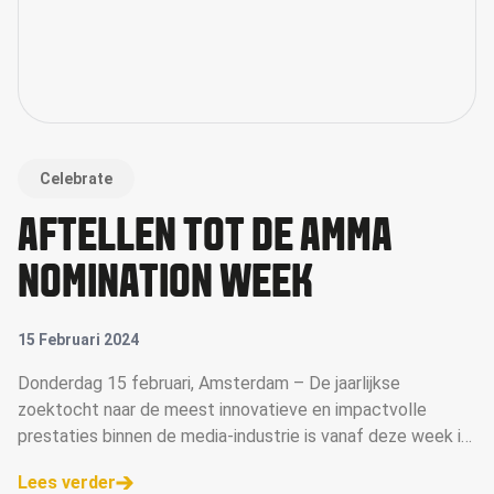
Celebrate
AFTELLEN TOT DE AMMA
NOMINATION WEEK
15 Februari 2024
Donderdag 15 februari, Amsterdam – De jaarlijkse
zoektocht naar de meest innovatieve en impactvolle
prestaties binnen de media-industrie is vanaf deze week in
volle gang nu de inzendtermijn voor de Annual of Master in
Lees verder
Media Awards (AMMA Awards) is verstreken. Met de