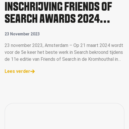
INSCHRIJVING FRIENDS OF
SEARCH AWARDS 2024
GEOPEND
23 November 2023
23 november 2023, Amsterdam – Op 21 maart 2024 wordt
voor de 5e keer het beste werk in Search bekroond tijdens
de 11e editie van Friends of Search in de Kromhouthal in
Amsterdam. De inschrijving voor de Awards zijn vanaf
Lees verder
vandaag geopend