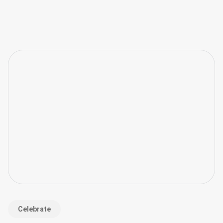
sluiting van de inzendingsperiode op 9 februari, begint een
cruciale fase: de beoordeling van de ingezonden cases
door de deskundige AMMA-jury.
Celebrate