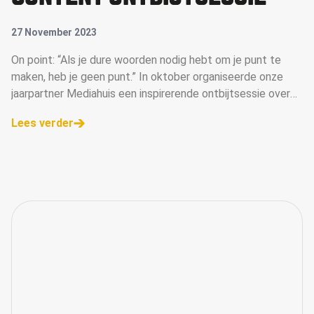
27 November 2023
On point: “Als je dure woorden nodig hebt om je punt te
maken, heb je geen punt.” In oktober organiseerde onze
jaarpartner Mediahuis een inspirerende ontbijtsessie over
Branded Content. Isabel Michelotti (Branded content
Lees verder
specialist, Mediahu