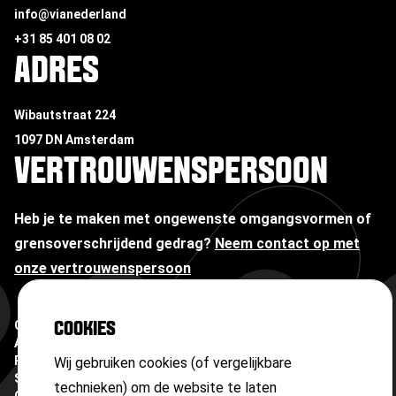
info@vianederland
+31 85 401 08 02
ADRES
Wibautstraat 224
1097 DN Amsterdam
VERTROUWENSPERSOON
Heb je te maken met ongewenste omgangsvormen of
grensoverschrijdend gedrag?
Neem contact op met
onze vertrouwenspersoon
Copyright ©
2026
COOKIES
Algemene voorwaarden
Privacyverklaring
Wij gebruiken cookies (of vergelijkbare
Sitemap
technieken) om de website te laten