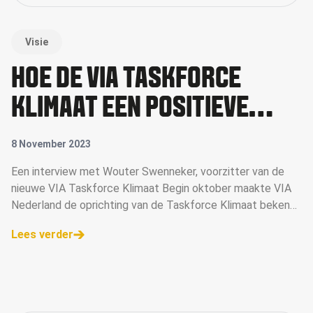
Visie
HOE DE VIA TASKFORCE
KLIMAAT EEN POSITIEVE
VERANDERING TEWEEG WIL
8 November 2023
BRENGEN
Een interview met Wouter Swenneker, voorzitter van de
nieuwe VIA Taskforce Klimaat Begin oktober maakte VIA
Nederland de oprichting van de Taskforce Klimaat bekend.
De taskforce heeft als doel de marketingsector te helpen
Lees verder
bij het aanpakken