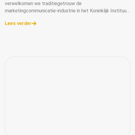
verwelkomen we traditiegetrouw de
marketingcommunicatie-industrie in het Koninklijk Instituut
voor de Tropen (KIT) te Amsterdam tijdens Koffiedik
Lees verder
Kijken, dé nieuwjaarsbijeenkomst van ons mooie vak.