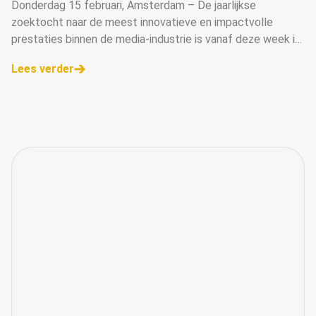
Donderdag 15 februari, Amsterdam – De jaarlijkse
zoektocht naar de meest innovatieve en impactvolle
prestaties binnen de media-industrie is vanaf deze week in
volle gang nu de inzendtermijn voor de Annual of Master in
Lees verder
Media Awards (AMMA Awards) is verstreken. Met de
sluiting van de inzendingsperiode op 9 februari, begint een
cruciale fase: de beoordeling van de ingezonden cases
door de deskundige AMMA-jury.