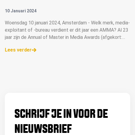
10 Januari 2024
Woensdag 10 januari 2024, Amsterdam - Welk merk, media-
exploitant of -bureau verdient er dit jaar een AMMA? Al 23
jaar zijn de Annual of Master in Media Awards (afgekort:
AMMA Awards) dé mediaprijzen voor de beste campagnes,
Lees verder
opvallendste concepten en grootste talenten. Deze week
is de inzendmodule geopend. Ga naar de AMMA website
voor meer informatie &gt;&gt;
SCHRIJF JE IN VOOR DE
NIEUWSBRIEF