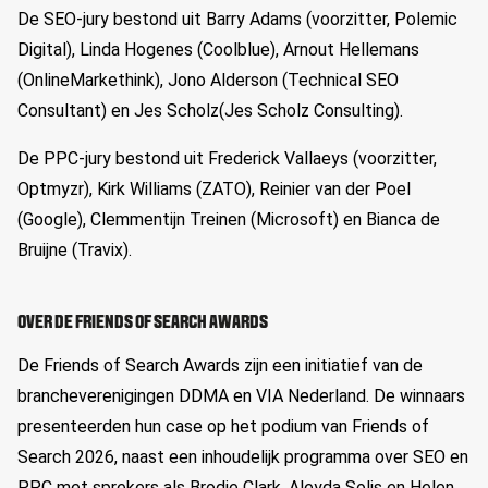
De SEO-jury bestond uit Barry Adams (voorzitter,
Polemic
Digital), Linda
Hogenes
(
Coolblue
), Arnout Hellemans
(
OnlineMarkethink
),
Jono
Alderson
(Technical SEO
Consultant) en
Jes
Scholz
(
Jes
Scholz
Consulting).
De PPC-jury bestond uit Frederick
V
allaeys
(voorzitter,
Optmyzr
),
Kirk Williams (ZATO),
Reinier van der Poel
(Google),
Clemmentijn
Treinen (Microsoft) en Bianca de
Bruijne (
Travix
).
OVER DE
FRIENDS
OF SEARCH
AWARDS
De
Friends
of Search
Awards
zijn een initiatief van de
brancheverenigingen DDMA en VIA Nederland. De winnaars
presenteerden hun case op het podium van
Friends
of
Search 202
6
, naast een
inhoudelijk
programma
over SEO en
PPC
met sprekers als
Brodie
Clar
k
,
Aleyda
Solis
en
Helen