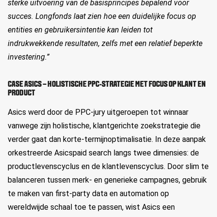
sterke uitvoering van de basisprincipes bepalend voor
succes. Longfonds laat zien hoe een duidelijke focus op
entities en gebruikersintentie kan leiden tot
indrukwekkende resultaten, zelfs met een relatief beperkte
investering.”
CASE
A
SICS
– HOLISTISCHE PPC-STRATEGIE MET FOCUS OP KLANT EN
PRODUCT
A
sics
werd door de PPC-jury uitgeroepen tot winnaar
vanwege
zijn
holistische, klantgerichte zoekstrategie die
verder gaat dan korte
-
termijnoptimalisatie. In
deze
aanpak
orkestreerde
A
sics
paid
search langs twee dimensies: de
productlevenscyclus en de klantlevenscyclus. Door slim te
balanceren tussen merk- en generieke campagnes, gebruik
te maken van first-party data en
automation
op
wereldwijde schaal toe te passen, wist
A
sics
een