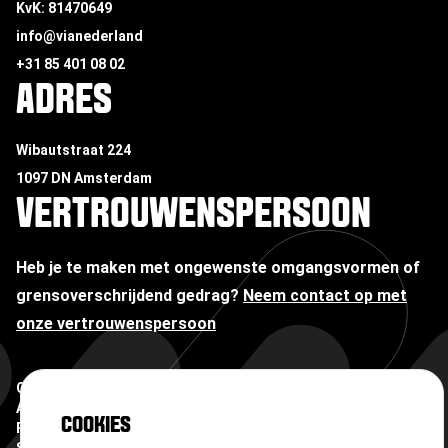
KvK: 81470649
info@vianederland
+31 85 401 08 02
ADRES
Wibautstraat 224
1097 DN Amsterdam
VERTROUWENSPERSOON
Heb je te maken met ongewenste omgangsvormen of
grensoverschrijdend gedrag?
Neem contact op met
onze vertrouwenspersoon
Copyright ©
2026
Algemene voorwaarden
COOKIES
Privacyverklaring