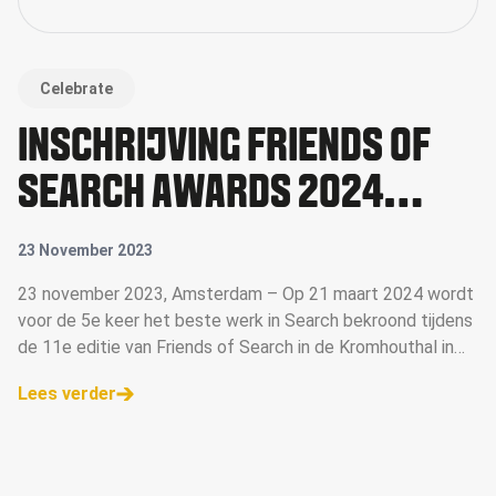
Celebrate
INSCHRIJVING FRIENDS OF
SEARCH AWARDS 2024
GEOPEND
23 November 2023
23 november 2023, Amsterdam – Op 21 maart 2024 wordt
voor de 5e keer het beste werk in Search bekroond tijdens
de 11e editie van Friends of Search in de Kromhouthal in
Amsterdam. De inschrijving voor de Awards zijn vanaf
Lees verder
vandaag geopend