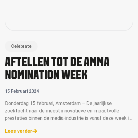
Celebrate
AFTELLEN TOT DE AMMA
NOMINATION WEEK
15 Februari 2024
Donderdag 15 februari, Amsterdam – De jaarlijkse
zoektocht naar de meest innovatieve en impactvolle
prestaties binnen de media-industrie is vanaf deze week in
volle gang nu de inzendtermijn voor de Annual of Master in
Lees verder
Media Awards (AMMA Awards) is verstreken. Met de