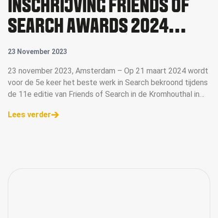
INSCHRIJVING FRIENDS OF
SEARCH AWARDS 2024
GEOPEND
23 November 2023
23 november 2023, Amsterdam – Op 21 maart 2024 wordt
voor de 5e keer het beste werk in Search bekroond tijdens
de 11e editie van Friends of Search in de Kromhouthal in
Amsterdam. De inschrijving voor de Awards zijn vanaf
Lees verder
vandaag geopend