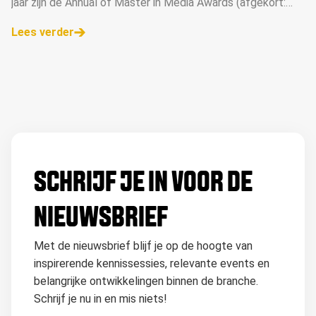
jaar zijn de Annual of Master in Media Awards (afgekort:
AMMA Awards) dé mediaprijzen voor de beste campagnes,
Lees verder
opvallendste concepten en grootste talenten. Deze week
is de inzendmodule geopend. Ga naar de AMMA website
voor meer informatie &gt;&gt;
SCHRIJF JE IN VOOR DE
NIEUWSBRIEF
Met de nieuwsbrief blijf je op de hoogte van
inspirerende kennissessies, relevante events en
belangrijke ontwikkelingen binnen de branche.
Schrijf je nu in en mis niets!