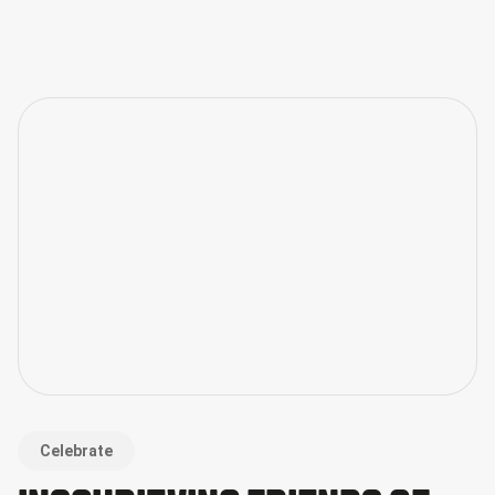
sluiting van de inzendingsperiode op 9 februari, begint een
cruciale fase: de beoordeling van de ingezonden cases
door de deskundige AMMA-jury.
Celebrate