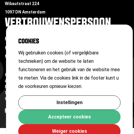
Wibautstraat 224
1097 DN Amsterdam
VERTROUWENSPERSOON
Heb je te maken met ongewenste omgangsvormen of
COOKIES
grensoverschrijdend gedrag?
Neem contact op met
Wij gebruiken cookies (of vergelijkbare
onze vertrouwenspersoon
technieken) om de website te laten
functioneren en het gebruik van de website mee
Copyright ©
2026
te meten. Via de cookies link in de footer kunt u
Algemene voorwaarden
de voorkeuren opnieuw kiezen.
Privacyverklaring
Sitemap
Cookies
Instellingen
Accepteer cookies
Weiger cookies