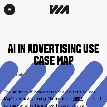
AI IN ADVERTISING USE
CASE MAP
5 September 2025
The IAB in the US have created an excellent 'Use Case
Map' for AI in Advertising.
The link to it is
HERE
and a brief
summary of what it is and how to use it is below: