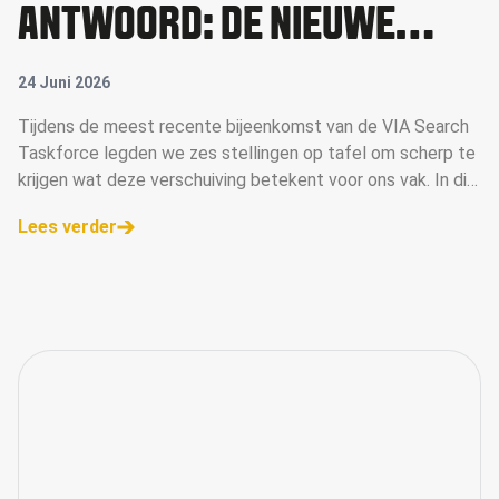
ANTWOORD: DE NIEUWE
RICHTING VAN SEARCH
24 Juni 2026
Tijdens de meest recente bijeenkomst van de VIA Search
Taskforce legden we zes stellingen op tafel om scherp te
krijgen wat deze verschuiving betekent voor ons vak. In dit
artikel delen we de belangrijkste inzichten.
Lees verder