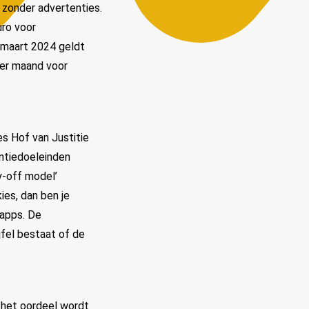
 zonder advertenties.
uro voor
 maart 2024 geldt
per maand voor
s Hof van Justitie
ntiedoeleinden
y-off model’
es, dan ben je
 apps. De
jfel bestaat of de
 het oordeel wordt