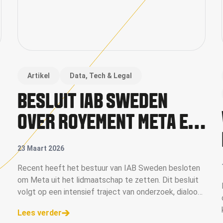
Artikel
Data, Tech & Legal
BESLUIT IAB SWEDEN
OVER ROYEMENT META EN
BREDERE IMPLICATIES
23 Maart 2026
VOOR DE DIGITALE
Recent heeft het bestuur van IAB Sweden besloten
om Meta uit het lidmaatschap te zetten. Dit besluit
ADVERTENTIEKETEN
volgt op een intensief traject van onderzoek, dialoog
en interne afweging, waarin de rol van platforms bij de
Lees verder
bestrijding van frauduleuze