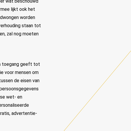
 over wat beschouwd
mee lijkt ook het
 gedwongen worden
verhouding staan tot
ken, zal nog moeten
n toegang geeft tot
tie voor mensen om
tussen de eisen van
n persoonsgegevens
ese wet- en
ersonaliseerde
atis, advertentie-