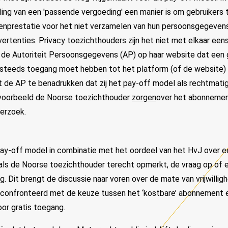
ing van een 'passende vergoeding' een manier is om gebruikers
genprestatie voor het niet verzamelen van hun persoonsgegeven
vertenties. Privacy toezichthouders zijn het niet met elkaar een
de Autoriteit Persoonsgegevens (AP) op haar website dat een g
 steeds toegang moet hebben tot het platform (of de website) '
jkt de AP te benadrukken dat zij het pay-off model als rechtma
jvoorbeeld de Noorse toezichthouder
zorgen
over het abonneme
derzoek.
pay-off model in combinatie met het oordeel van het HvJ over 
als de Noorse toezichthouder terecht opmerkt, de vraag op of e
ng. Dit brengt de discussie naar voren over de mate van vrijwilli
confronteerd met de keuze tussen het ‘kostbare’ abonnement e
or gratis toegang.