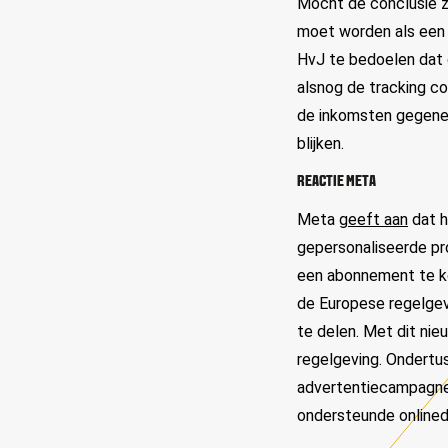
Mocht de conclusie zi
moet worden als een '
HvJ te bedoelen dat 
alsnog de tracking co
de inkomsten gegenere
blijken.
REACTIE META
Meta
geeft aan
dat h
gepersonaliseerde pr
een abonnement te ko
de Europese regelgev
te delen. Met dit nie
regelgeving. Ondertu
advertentiecampagnes
ondersteunde onlinedi