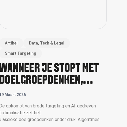
Artikel
Data, Tech & Legal
Smart Targeting
WANNEER JE STOPT MET
DOELGROEPDENKEN,
WORDT DE ENIGE TOETS
19 Maart 2026
VAN JE OUTPUT: VIND ÍK
De opkomst van brede targeting en AI-gedreven
optimalisatie zet het
HET ZELF LEUK?"
klassieke doelgroepdenken onder druk. Algoritmes
bepalen steeds vaker wie welke boodschap te zien