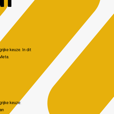
NT
ijke keuze. In dit
Meta.
rijke keuze:
van