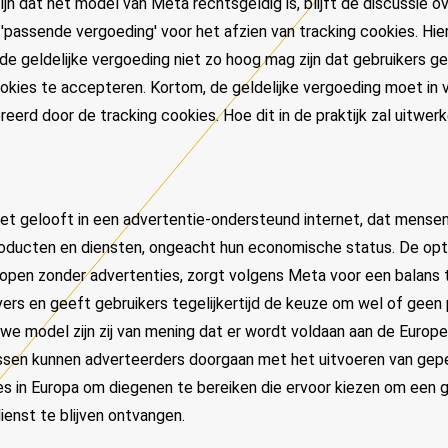
jn dat het model van Meta rechtsgeldig is, blijft de discussie
passende vergoeding' voor het afzien van tracking cookies. Hier
de geldelijke vergoeding niet zo hoog mag zijn dat gebruikers
okies te accepteren. Kortom, de geldelijke vergoeding moet in 
erd door de tracking cookies. Hoe dit in de praktijk zal uitwer
et gelooft in een advertentie-ondersteund internet, dat mense
oducten en diensten, ongeacht hun economische status. De op
pen zonder advertenties, zorgt volgens Meta voor een balans 
ers en geeft gebruikers tegelijkertijd de keuze om wel of gee
uwe model zijn zij van mening dat er wordt voldaan aan de Europ
ssen kunnen adverteerders doorgaan met het uitvoeren van gep
 in Europa om diegenen te bereiken die ervoor kiezen om een gr
enst te blijven ontvangen.