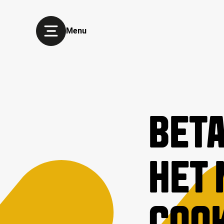
Menu
BETA
HET 