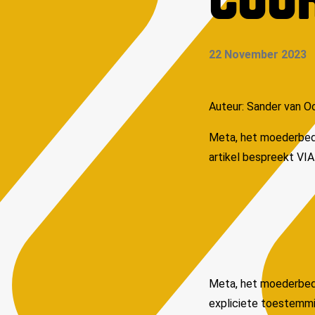
COO
22 November 2023
Auteur: Sander van 
Meta, het moederbedri
artikel bespreekt VI
Meta, het moederbedri
expliciete toestemmi