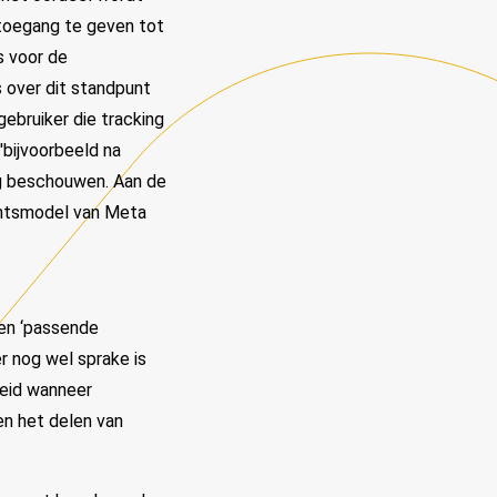
 toegang te geven tot
s voor de
s over dit standpunt
ebruiker die tracking
bijvoorbeeld na
tig beschouwen. Aan de
ntsmodel van Meta
een ‘passende
r nog wel sprake is
gheid wanneer
n het delen van