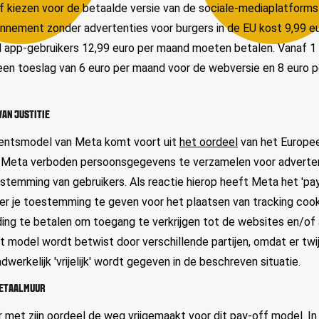
 kiezen voor de betaalde versie van de sociale-mediaplatforms
nnement zonder advertenties voor burgers in de EU kost 9,99 e
jl app-gebruikers 12,99 euro per maand moeten betalen. Vanaf 1
een toeslag van 6 euro per maand voor de webversie en 8 euro 
VAN JUSTITIE
ntsmodel van Meta komt voort uit
het oordeel
van het Europee
t Meta verboden persoonsgegevens te verzamelen voor adverte
stemming van gebruikers. Als reactie hierop heeft Meta het 'pa
er je toestemming te geven voor het plaatsen van tracking cooki
ding te betalen om toegang te verkrijgen tot de websites en/of
t model wordt betwist door verschillende partijen, omdat er twi
erkelijk 'vrijelijk' wordt gegeven in de beschreven situatie.
BETAALMUUR
 met zijn oordeel de weg vrijgemaakt voor dit pay-off model. In