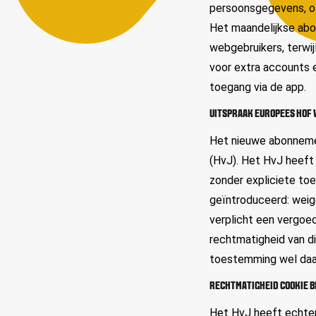
persoonsgegevens, of
Het maandelijkse abo
webgebruikers, terwi
voor extra accounts 
toegang via de app.
UITSPRAAK EUROPEES HOF 
Het nieuwe abonneme
(HvJ). Het HvJ heef
zonder expliciete toe
geïntroduceerd: weig
verplicht een vergoe
rechtmatigheid van di
toestemming wel daadw
RECHTMATIGHEID COOKIE 
Het HvJ heeft echter