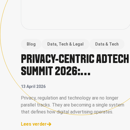
Blog
Data, Tech & Legal
Data & Tech
PRIVACY-CENTRIC ADTECH
SUMMIT 2026:
REDEFINING DATA, VALUE
13 April 2026
AND CONTROL IN DIGITAL
Privacy, regulation and technology are no longer
parallel tracks. They are becoming a single system
ADVERTISING
that defines how digital advertising operates.
Lees verder