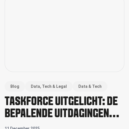
Blog
Data, Tech & Legal
Data & Tech
TASKFORCE UITGELICHT: DE
BEPALENDE UITDAGINGEN
VAN DATA & TECH IN 2026
11 December 2025