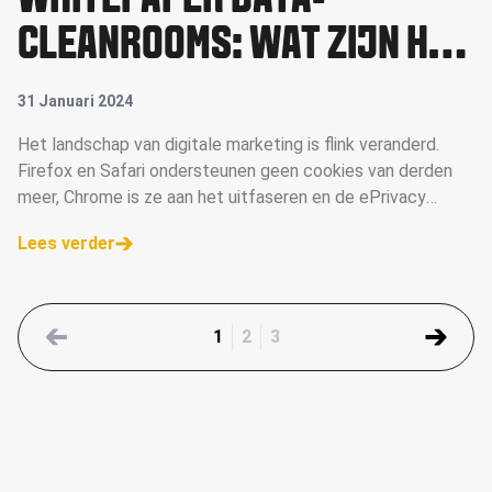
WHITEPAPER DATA-
CLEANROOMS: WAT ZIJN HET
EN HOE ZET JE ZE EFFECTIEF
31 Januari 2024
IN?
Het landschap van digitale marketing is flink veranderd.
Firefox en Safari ondersteunen geen cookies van derden
meer, Chrome is ze aan het uitfaseren en de ePrivacy
Richtlijn en GDPR vereisen dat uitgevers en adverteerders
Lees verder
toestemming v
1
2
3