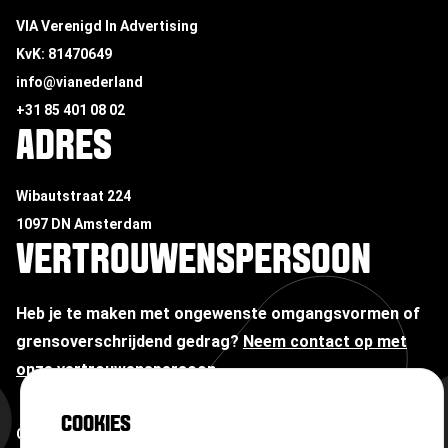
VIA Verenigd In Advertising
KvK: 81470649
info@vianederland
+31 85 401 08 02
ADRES
Wibautstraat 224
1097 DN Amsterdam
VERTROUWENSPERSOON
Heb je te maken met ongewenste omgangsvormen of
grensoverschrijdend gedrag?
Neem contact op met
onze vertrouwenspersoon
COOKIES
Copyright ©
2026