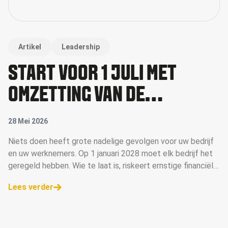
Artikel
Leadership
START VÓÓR 1 JULI MET
OMZETTING VAN DE
PENSIOENREGELING
28 Mei 2026
Niets doen heeft grote nadelige gevolgen voor uw bedrijf
en uw werknemers. Op 1 januari 2028 moet elk bedrijf het
geregeld hebben. Wie te laat is, riskeert ernstige financiële
gevolgen voor het bedrijf.
Lees verder