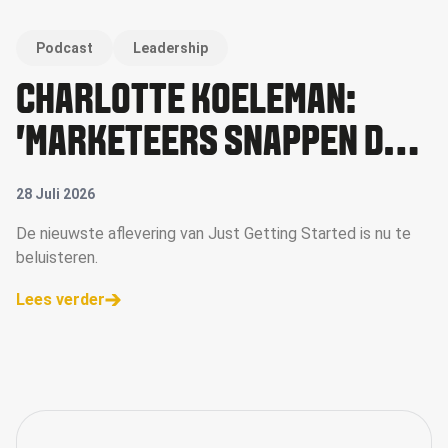
Podcast
Leadership
CHARLOTTE KOELEMAN:
'MARKETEERS SNAPPEN DE
WAARDE VAN MICRO-
28 Juli 2026
CREATORS NU BETER'
De nieuwste aflevering van Just Getting Started is nu te
beluisteren.
Lees verder