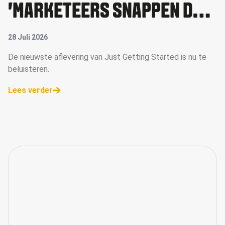
'MARKETEERS SNAPPEN DE
WAARDE VAN MICRO-
28 Juli 2026
CREATORS NU BETER'
De nieuwste aflevering van Just Getting Started is nu te
beluisteren.
Lees verder