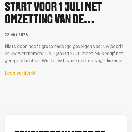
START VÓÓR 1 JULI MET
OMZETTING VAN DE
PENSIOENREGELING
28 Mei 2026
Niets doen heeft grote nadelige gevolgen voor uw bedrijf
en uw werknemers. Op 1 januari 2028 moet elk bedrijf het
geregeld hebben. Wie te laat is, riskeert ernstige financiële
gevolgen voor het bedrijf.
Lees verder