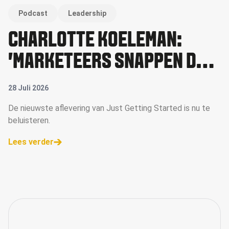
Podcast
Leadership
CHARLOTTE KOELEMAN:
'MARKETEERS SNAPPEN DE
WAARDE VAN MICRO-
28 Juli 2026
CREATORS NU BETER'
De nieuwste aflevering van Just Getting Started is nu te
beluisteren.
Lees verder