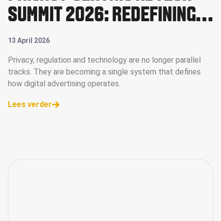
SUMMIT 2026: REDEFINING
DATA, VALUE AND CONTROL
13 April 2026
IN DIGITAL ADVERTISING
Privacy, regulation and technology are no longer parallel
tracks. They are becoming a single system that defines
how digital advertising operates.
Lees verder