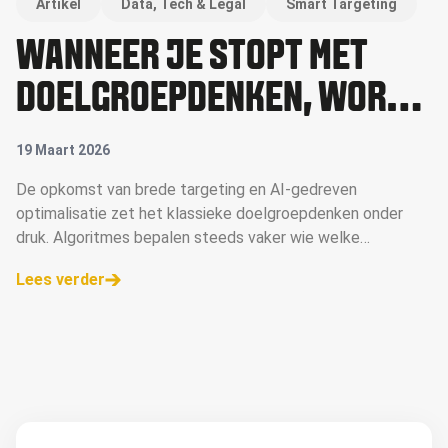
Artikel
Data, Tech & Legal
Smart Targeting
WANNEER JE STOPT MET
DOELGROEPDENKEN, WORDT
DE ENIGE TOETS VAN JE
19 Maart 2026
OUTPUT: VIND ÍK HET ZELF
De opkomst van brede targeting en AI-gedreven
optimalisatie zet het klassieke doelgroepdenken onder
LEUK?"
druk. Algoritmes bepalen steeds vaker wie welke
boodschap te zien krijgt, terwijl veel organisaties hun
Lees verder
media-inzet nog altijd plannen van