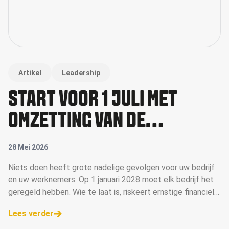
Artikel
Leadership
START VÓÓR 1 JULI MET
OMZETTING VAN DE
PENSIOENREGELING
28 Mei 2026
Niets doen heeft grote nadelige gevolgen voor uw bedrijf
en uw werknemers. Op 1 januari 2028 moet elk bedrijf het
geregeld hebben. Wie te laat is, riskeert ernstige financiële
gevolgen voor het bedrijf.
Lees verder