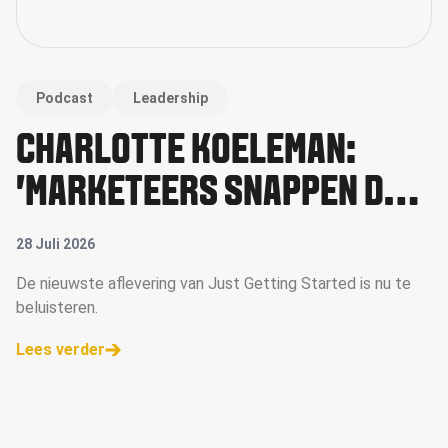
Podcast
Leadership
CHARLOTTE KOELEMAN:
'MARKETEERS SNAPPEN DE
WAARDE VAN MICRO-
28 Juli 2026
CREATORS NU BETER'
De nieuwste aflevering van Just Getting Started is nu te
beluisteren.
Lees verder