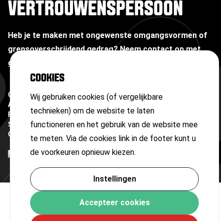
VERTROUWENSPERSOON
Heb je te maken met ongewenste omgangsvormen of
grensoverschrijdend gedrag?
Neem contact op met
onze vertrouwenspersoon
COOKIES
Copyright ©
2026
Wij gebruiken cookies (of vergelijkbare
Algemene voorwaarden
technieken) om de website te laten
Privacyverklaring
functioneren en het gebruik van de website mee
Sitemap
Cookies
te meten. Via de cookies link in de footer kunt u
de voorkeuren opnieuw kiezen.
Instellingen
Accepteer cookies