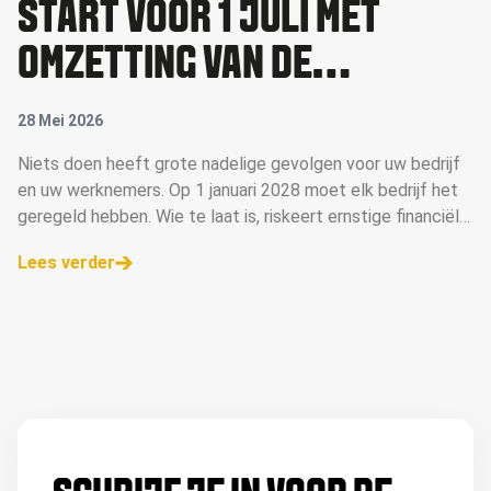
START VÓÓR 1 JULI MET
OMZETTING VAN DE
PENSIOENREGELING
28 Mei 2026
Niets doen heeft grote nadelige gevolgen voor uw bedrijf
en uw werknemers. Op 1 januari 2028 moet elk bedrijf het
geregeld hebben. Wie te laat is, riskeert ernstige financiële
gevolgen voor het bedrijf.
Lees verder