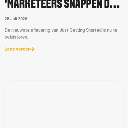
'MARKETEERS SNAPPEN DE
WAARDE VAN MICRO-
28 Juli 2026
CREATORS NU BETER'
De nieuwste aflevering van Just Getting Started is nu te
beluisteren.
Lees verder