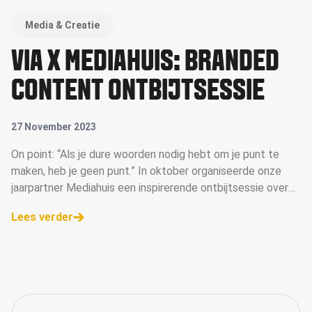
Media & Creatie
VIA X MEDIAHUIS: BRANDED
CONTENT ONTBIJTSESSIE
27 November 2023
On point: “Als je dure woorden nodig hebt om je punt te
maken, heb je geen punt.” In oktober organiseerde onze
jaarpartner Mediahuis een inspirerende ontbijtsessie over
Branded Content. Isabel Michelotti (Branded content
Lees verder
specialist, Mediahu