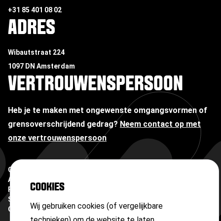
+31 85 401 08 02
ADRES
Wibautstraat 224
1097 DN Amsterdam
VERTROUWENSPERSOON
Heb je te maken met ongewenste omgangsvormen of
grensoverschrijdend gedrag?
Neem contact op met
onze vertrouwenspersoon
Copyright ©
2026
Algemene voorwaarden
COOKIES
Privacyverklaring
Sitemap
Wij gebruiken cookies (of vergelijkbare
Cookies
technieken) om de website te laten