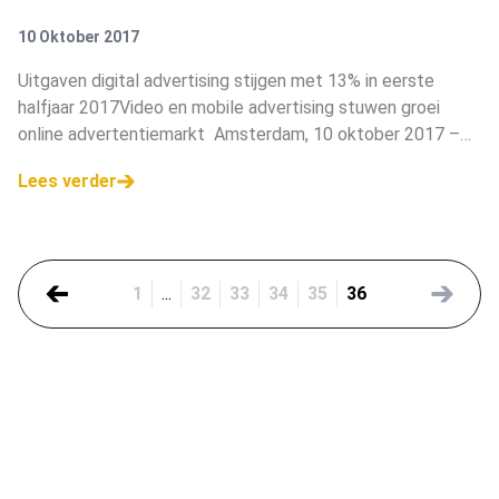
10 Oktober 2017
Uitgaven digital advertising stijgen met 13% in eerste
halfjaar 2017Video en mobile advertising stuwen groei
online advertentiemarkt Amsterdam, 10 oktober 2017 –
De online advertentiemarkt blijft maar explosief groeien. In
Lees verder
het eerste halfj
1
...
32
33
34
35
36