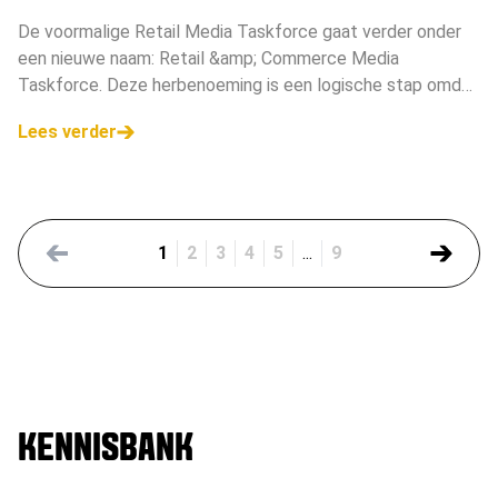
De voormalige Retail Media Taskforce gaat verder onder
een nieuwe naam: Retail &amp; Commerce Media
Taskforce. Deze herbenoeming is een logische stap omdat
het domein van retail media zich de afgelopen jaren heeft
Lees verder
ontwikkeld tot meer dan alleen de traditionele retailer
1
2
3
4
5
...
9
KENNISBANK