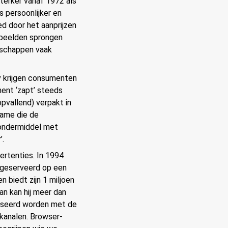
terker vanaf 1972 als
 persoonlijker en
ed door het aanprijzen
nspeelden sprongen
oodschappen vaak
v krijgen consumenten
ment ‘zapt’ steeds
pvallend) verpakt in
lame die de
wondermiddel met
’.
ertenties. In 1994
 geserveerd op een
 biedt zijn 1 miljoen
van kan hij meer dan
atiseerd worden met de
 kanalen. Browser-