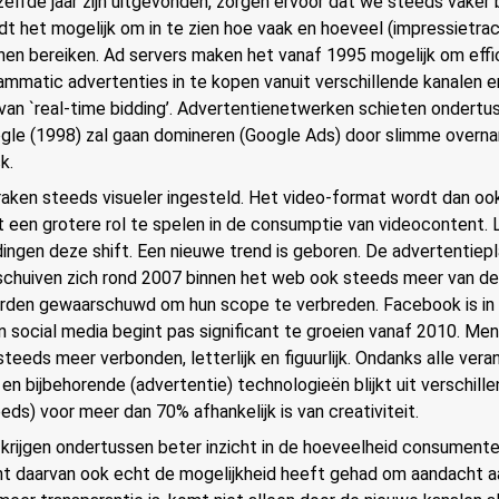
zelfde jaar zijn uitgevonden, zorgen ervoor dat we steeds vaker
dt het mogelijk om in te zien hoe vaak en hoeveel (impressietra
n bereiken. Ad servers maken het vanaf 1995 mogelijk om effi
ammatic advertenties in te kopen vanuit verschillende kanalen e
van `real-time bidding’. Advertentienetwerken schieten ondertus
gle (1998) zal gaan domineren (Google Ads) door slimme overn
k.
ken steeds visueler ingesteld. Het video-format wordt dan oo
 een grotere rol te spelen in de consumptie van videocontent. 
ngen deze shift. Een nieuwe trend is geboren. De advertentiep
chuiven zich rond 2007 binnen het web ook steeds meer van de
rden gewaarschuwd om hun scope te verbreden. Facebook is in 
social media begint pas significant te groeien vanaf 2010. Mens
steeds meer verbonden, letterlijk en figuurlijk. Ondanks alle vera
n bijbehorende (advertentie) technologieën blijkt uit verschill
ds) voor meer dan 70% afhankelijk is van creativiteit.
krijgen ondertussen beter inzicht in de hoeveelheid consumente
t daarvan ook echt de mogelijkheid heeft gehad om aandacht a