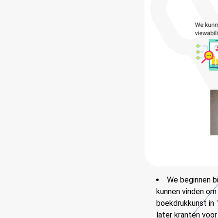
We beginnen bi
kunnen vinden om 
boekdrukkunst in 
later kranten voo