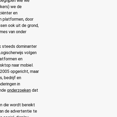
 begrijpen wie we
ckers) we de
ciënter en
n platformen, door
sen ook uit de grond,
ames van onder
k steeds dominanter
Logischerwijs volgen
latformen en
sktop naar mobiel.
2005 opgericht, maar
, bedrijf en
nderingen in
ende
onderzoeken
dat
n die wordt bereikt
an de advertentie te