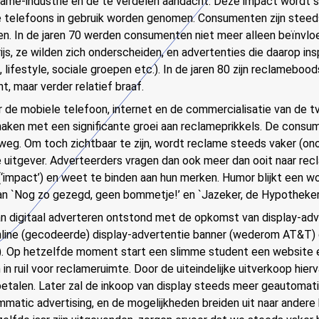
ame-industrie en de te verdelen aandacht. Deze impact wordt s
 telefoons in gebruik worden genomen. Consumenten zijn steeds
ken. In de jaren 70 werden consumenten niet meer alleen beïnvlo
rijs, ze wilden zich onderscheiden, en advertenties die daarop i
it, lifestyle, sociale groepen etc.). In de jaren 80 zijn reclameb
t, maar verder relatief braaf.
de mobiele telefoon, internet en de commercialisatie van de t
 maken met een significante groei aan reclameprikkels. De consu
weg. Om toch zichtbaar te zijn, wordt reclame steeds vaker (ono
 uitgever. Adverteerders vragen dan ook meer dan ooit naar rec
‘impact’) en weet te binden aan hun merken. Humor blijkt een 
n `Nog zo gezegd, geen bommetje!’ en `Jazeker, de Hypotheker
an digitaal adverteren ontstond met de opkomst van display-adv
nline (gecodeerde) display-advertentie banner (wederom AT&T)
. Op hetzelfde moment start een slimme student een website en
 in ruil voor reclameruimte. Door de uiteindelijke uitverkoop hier
e betalen. Later zal de inkoop van display steeds meer geautom
matic advertising, en de mogelijkheden breiden uit naar andere