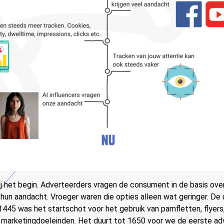
j het begin. Adverteerders vragen de consument in de basis ove
hun aandacht. Vroeger waren die opties alleen wat geringer. De u
1445 was het startschot voor het gebruik van pamfletten, flyers
r marketingdoeleinden. Het duurt tot 1650 voor we de eerste adv