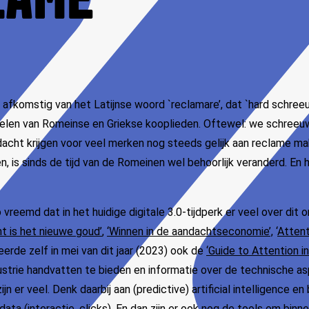
LAME
 afkomstig van het Latijnse woord `reclamare’, dat `hard schree
erelen van Romeinse en Griekse kooplieden. Oftewel: we schree
acht krijgen voor veel merken nog steeds gelijk aan reclame ma
 is sinds de tijd van de Romeinen wel behoorlijk veranderd. En
o vreemd dat in het huidige digitale 3.0-tijdperk er veel over dit
t is het nieuwe goud’
,
‘Winnen in de aandachtseconomie’,
‘
Atten
erde zelf in mei van dit jaar (2023) ook de
‘Guide to Attention in
strie handvatten te bieden en informatie over de technische as
ijn er veel. Denk daarbij aan (predictive) artificial intelligence e
ata (interactie, clicks). En dan zijn er ook nog de tools om binn