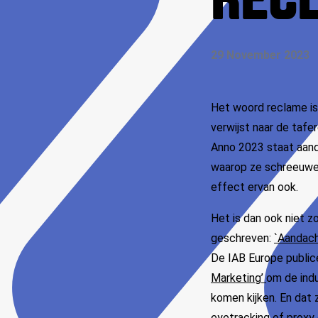
REC
29 November 2023
Het woord reclame is
verwijst naar de taf
Anno 2023 staat aand
waarop ze schreeuwen,
effect ervan ook.
Het is dan ook niet z
geschreven:
`Aandach
De IAB Europe publice
Marketing’
om de indu
komen kijken. En dat z
eyetracking of proxy d