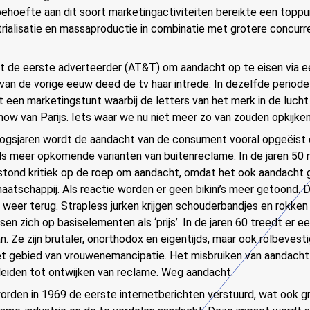
hoefte aan dit soort marketingactiviteiten bereikte een toppu
ialisatie en massaproductie in combinatie met grotere concurre
et de eerste adverteerder (AT&T) om aandacht op te eisen via e
 van de vorige eeuw deed de tv haar intrede. In dezelfde periode
 een marketingstunt waarbij de letters van het merk in de luc
how van Parijs. Iets waar we nu niet meer zo van zouden opkijken
logsjaren wordt de aandacht van de consument vooral opgeëist
s meer opkomende varianten van buitenreclame. In de jaren 50
tond kritiek op de roep om aandacht, omdat het ook aandacht 
maatschappij. Als reactie worden er geen bikini’s meer getoond. D
eer terug. Strapless jurken krijgen schouderbandjes en rokken
n zich op basiselementen als ‘prijs’. In de jaren 60 treedt er e
 Ze zijn brutaler, onorthodox en eigentijds, maar ook rolbevest
et gebied van vrouwenemancipatie. Het misbruiken van aandacht 
 leiden tot ontwijken van reclame. Weg aandacht.
rden in 1969 de eerste internetberichten verstuurd, wat ook g