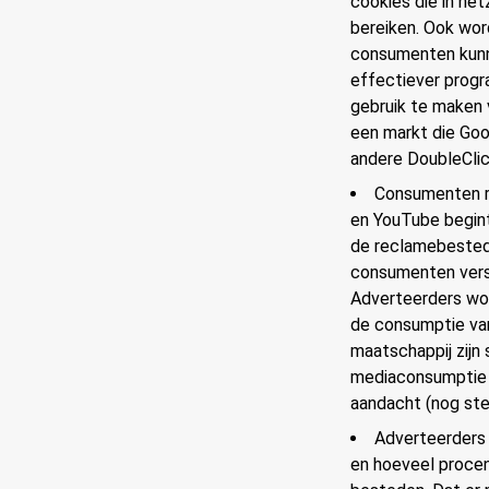
cookies die in het
bereiken. Ook wor
consumenten kunne
effectiever progr
gebruik te maken 
een markt die Goo
andere DoubleClic
Consumenten ra
en YouTube begint
de reclamebestedi
consumenten vers
Adverteerders wo
de consumptie van 
maatschappij zijn 
mediaconsumptie e
aandacht (nog stee
Adverteerders 
en hoeveel procen