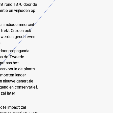
nt rond 1870 door de
ntie en vrijheden op
en radiocommercial.
 trekt Citroën ook
ht werden geschreven
.
 door propaganda.
 na de Tweede
gaf aan het
aarvoor in de plaats
 moeten langer.
en nieuwe generatie
igend en conservatief,
zal later
rote impact zal