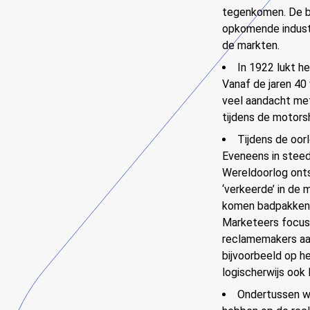
tegenkomen. De be
opkomende industr
de markten.
In 1922 lukt h
Vanaf de jaren 40
veel aandacht met
tijdens de motors
Tijdens de oor
Eveneens in steed
Wereldoorlog onts
‘verkeerde’ in de 
komen badpakken w
Marketeers focusse
reclamemakers aan.
bijvoorbeeld op h
logischerwijs ook
Ondertussen wo