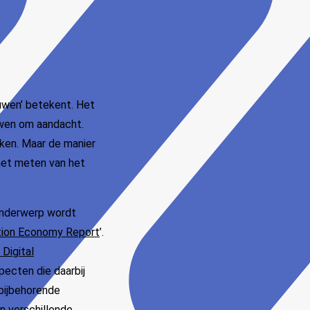
uwen’ betekent. Het
uwen om aandacht.
ken. Maar de manier
 het meten van het
 onderwerp wordt
tion Economy Report
’.
 Digital
pecten die daarbij
n bijbehorende
en verschillende