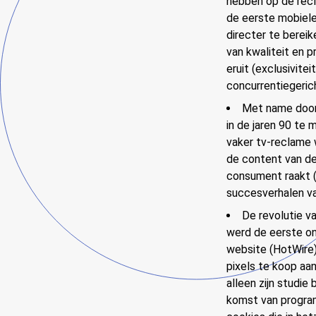
hebben op de recl
de eerste mobiele
directer te berei
van kwaliteit en p
eruit (exclusivite
concurrentiegerich
Met name door 
in de jaren 90 te
vaker tv-reclame 
de content van de
consument raakt (
succesverhalen va
De revolutie v
werd de eerste o
website (HotWire)
pixels te koop aan
alleen zijn studi
komst van program