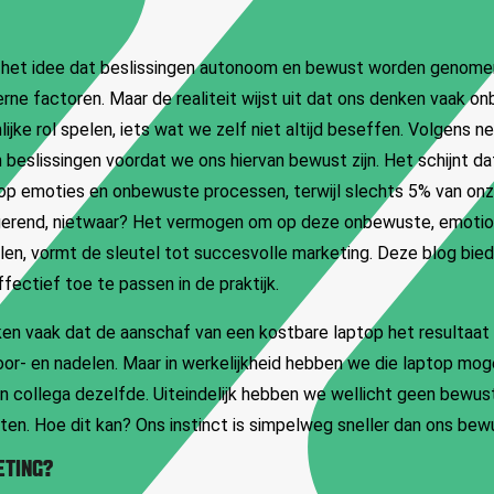
het idee dat beslissingen autonoom en bewust worden genome
rne factoren. Maar de realiteit wijst uit dat ons denken vaak o
lijke rol spelen, iets wat we zelf niet altijd beseffen. Volgens 
beslissingen voordat we ons hiervan bewust zijn. Het schijnt d
op emoties en onbewuste processen, terwijl slechts 5% van o
igerend, nietwaar? Het vermogen om op deze onbewuste, emotio
elen, vormt de sleutel tot succesvolle marketing. Deze blog bie
ectief toe te passen in de praktijk.
en vaak dat de aanschaf van een kostbare laptop het resultaat 
r- en nadelen. Maar in werkelijkheid hebben we die laptop mogel
en collega dezelfde. Uiteindelijk hebben we wellicht geen bewu
oten. Hoe dit kan? Ons instinct is simpelweg sneller dan ons bewu
ETING?