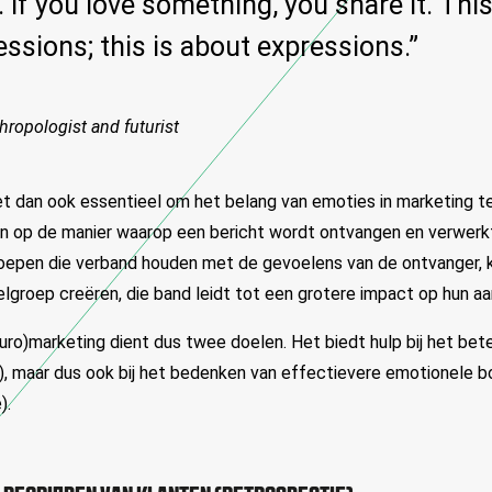
If you love something, you share it. This 
ssions; this is about expressions.”
thropologist and futurist
et dan ook essentieel om het belang van emoties in marketing te
n op de manier waarop een bericht wordt ontvangen en verwerkt
oepen die verband houden met de gevoelens van de ontvanger,
lgroep creëren, die band leidt tot een grotere impact op hun a
uro)marketing dient dus twee doelen. Het biedt hulp bij het bete
e), maar dus ook bij het bedenken van effectievere emotionele 
e).