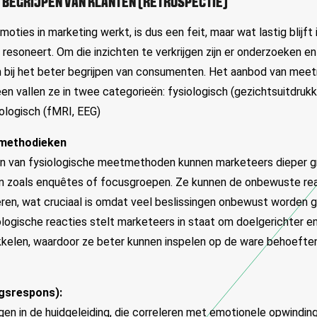
R BEGRIJPEN VAN KLANTEN (RETROSPECTIE)
moties in marketing werkt, is dus een feit, maar wat lastig blijf
resoneert. Om die inzichten te verkrijgen zijn er onderzoeken 
n bij het beter begrijpen van consumenten. Het aanbod van mee
n vallen ze in twee categorieën: fysiologisch (gezichtsuitdrukk
ologisch (fMRI, EEG)
tmethodieken
en van fysiologische meetmethoden kunnen marketeers dieper 
n zoals enquêtes of focusgroepen. Ze kunnen de onbewuste rea
en, wat cruciaal is omdat veel beslissingen onbewust worden
ologische reacties stelt marketeers in staat om doelgerichter e
kkelen, waardoor ze beter kunnen inspelen op de ware behoefte
ngsrespons):
en in de huidgeleiding, die correleren met emotionele opwindi