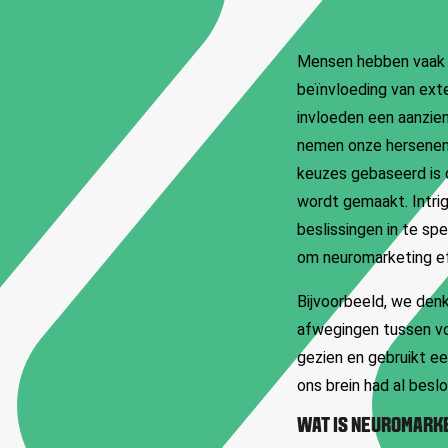
Mensen hebben vaak 
beïnvloeding van exte
invloeden een aanzien
nemen onze hersenen 
keuzes gebaseerd is 
wordt gemaakt. Intr
beslissingen in te sp
om neuromarketing eff
Bijvoorbeeld, we denk
afwegingen tussen voo
gezien en gebruikt e
ons brein had al besl
WAT IS NEUROMARK