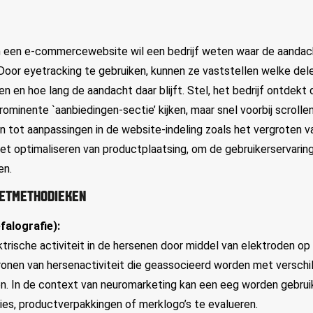
n een e-commercewebsite wil een bedrijf weten waar de aandac
Door eyetracking te gebruiken, kunnen ze vaststellen welke del
 en hoe lang de aandacht daar blijft. Stel, het bedrijf ontdekt
ominente `aanbiedingen-sectie’ kijken, maar snel voorbij scrolle
n tot aanpassingen in de website-indeling zoals het vergroten v
et optimaliseren van productplaatsing, om de gebruikerservarin
en.
EETMETHODIEKEN
falografie):
trische activiteit in de hersenen door middel van elektroden op
onen van hersenactiviteit die geassocieerd worden met verschi
n. In de context van neuromarketing kan een eeg worden gebru
ies, productverpakkingen of merklogo’s te evalueren.