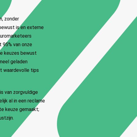
n, zonder
nbewust is en externe
neuromarketeers
at 95% van onze
nze keuzes bewust
neel geladen
dt waardevolle tips
is van zorgvuldige
ijk al in een reclame
ste keuze gemaakt;
stzijn.