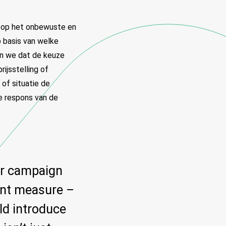
h op het onbewuste en
 basis van welke
en we dat de keuze
rijsstelling of
of situatie de
e respons van de
ir campaign
ent measure –
uld introduce