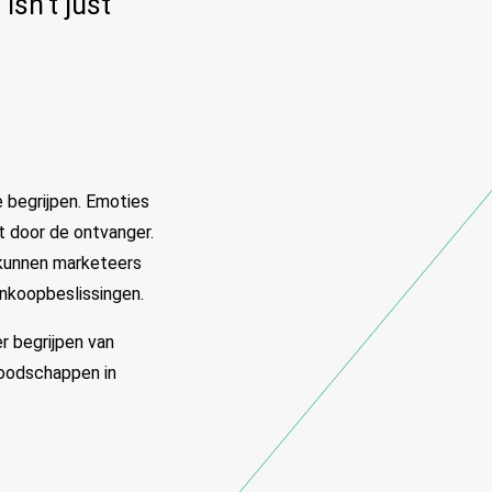
isn’t just
 begrijpen. Emoties
 door de ontvanger.
 kunnen marketeers
ankoopbeslissingen.
r begrijpen van
boodschappen in