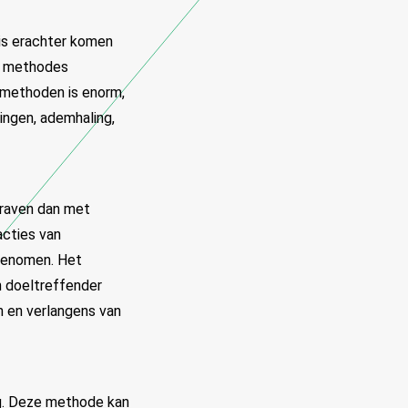
t is erachter komen
en methodes
tmethoden is enorm,
ingen, ademhaling,
graven dan met
cties van
 genomen. Het
n doeltreffender
n en verlangens van
ng. Deze methode kan