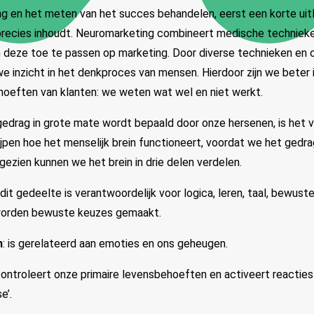
g en het meten van het succes behandelen, eerst een korte uit
recies inhoudt. Neuromarketing combineert medische technieken
deze toe te passen op marketing. Door diverse technieken e
 we inzicht in het denkproces van mensen. Hierdoor zijn we beter
ehoeften van klanten: we weten wat wel en niet werkt.
gedrag in grote mate wordt bepaald door onze hersenen, is het 
ijpen hoe het menselijk brein functioneert, voordat we het gedr
gezien kunnen we het brein in drie delen verdelen.
 dit gedeelte is verantwoordelijk voor logica, leren, taal, bewus
r worden bewuste keuzes gemaakt.
n
: is gerelateerd aan emoties en ons geheugen.
controleert onze primaire levensbehoeften en activeert reactie
e’.