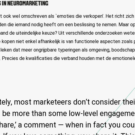
S IN NEUROMARKETING
 ook wel omschreven als `emoties die verkopen’. Het richt zic
den die iemand nodig heeft om een beslissing te nemen. Maar op
nd de uiteindelijke keuze? Uit verschillende onderzoeken wet
 kopen niet enkel afhankelijk is van functionele aspecten zoals p
bleken dat meer ongrijpbare typeringen als omgeving, boodschap 
 Precies de kwalificaties die verband houden met de emotionel
ely, most marketeers don’t consider the
 be more than some low-level engagem
 ‘Share,’ a comment — when in fact you co