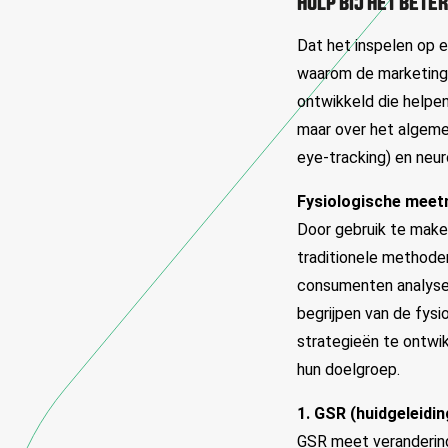
HULP BIJ HET BETE
Dat het inspelen op e
waarom de marketing 
ontwikkeld die helpe
maar over het algemee
eye-tracking) en neur
Fysiologische mee
Door gebruik te mak
traditionele methode
consumenten analyser
begrijpen van de fysi
strategieën te ontwi
hun doelgroep.
1. GSR (huidgeleidi
GSR meet verandering