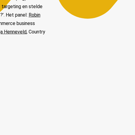
 targeting en stelde
?’. Het panel:
Robin
ommerce business
ja Henneveld
, Country