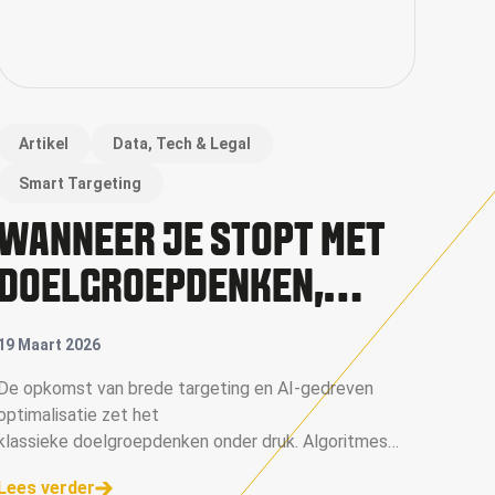
Artikel
Data, Tech & Legal
Smart Targeting
WANNEER JE STOPT MET
DOELGROEPDENKEN,
WORDT DE ENIGE TOETS
19 Maart 2026
VAN JE OUTPUT: VIND ÍK
De opkomst van brede targeting en AI-gedreven
optimalisatie zet het
HET ZELF LEUK?"
klassieke doelgroepdenken onder druk. Algoritmes
bepalen steeds vaker wie welke boodschap te zien
Lees verder
krijgt, terwijl veel organisaties hun media-inzet nog