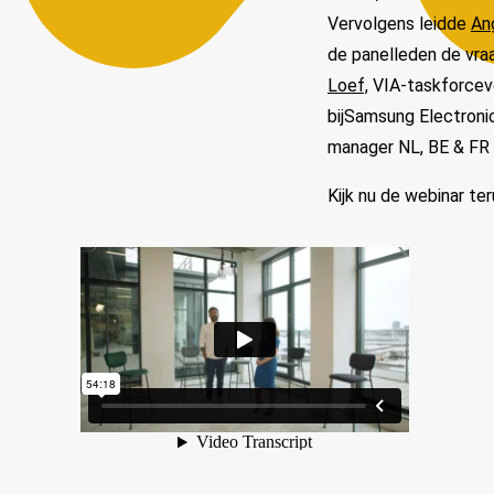
Vervolgens leidde
An
de panelleden de vraa
Loef,
VIA-taskforcevo
bijSamsung Electron
manager NL, BE & FR 
Kijk nu de webinar ter