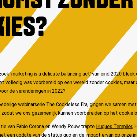
KOMST ZONDER
KIES?
zoek
‘marketing is a delicate balancing act’ van eind 2020 bleek
t volledig was voorbereid op een wereld zonder cookies, maar de
r voor de veranderingen in 2022?
eedelige webinarserie The Cookieless Era, gingen we samen met 
 zodat we ons gezamenlijk kunnen voorbereiden op het cookieloz
ctie van Fabio Corona en Wendy Pouw trapte
Hugues Templier
, 
et een update van de status quo en de impact ervan op onze ind