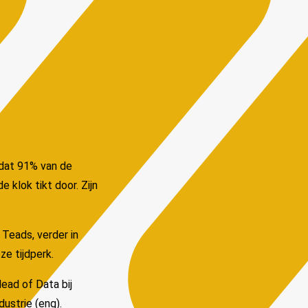
 dat 91% van de
 klok tikt door. Zijn
Teads, verder in
e tijdperk.
Head of Data bij
ustrie (eng).