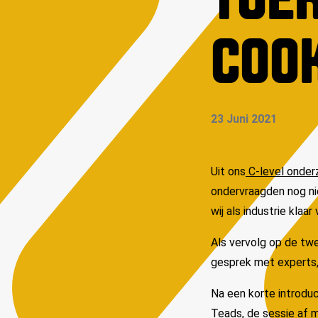
TOE
COO
23 Juni 2021
Uit ons
C-level onder
ondervraagden nog nie
wij als industrie klaa
Als vervolg op de tw
gesprek met experts,
Na een korte introdu
Teads, de sessie af m