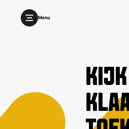
Menu
KIJK
KLAA