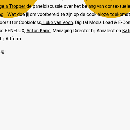
gela Tropper
de paneldiscussie over het belang van contextuele
g : ‘Wat doe jij om voorbereid te zijn op de cookieloze toekomst
orzitter Cookieless,
Luke van Veen
, Digital Media Lead & E-C
ics BENELUX,
Anton Kanis,
Managing Director bij Annalect en
Kat
bij Adform
ug!