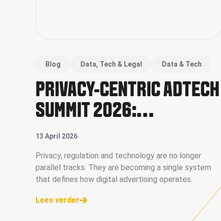
Blog
Data, Tech & Legal
Data & Tech
PRIVACY-CENTRIC ADTECH
SUMMIT 2026:
REDEFINING DATA, VALUE
13 April 2026
AND CONTROL IN DIGITAL
Privacy, regulation and technology are no longer
parallel tracks. They are becoming a single system
ADVERTISING
that defines how digital advertising operates.
Lees verder