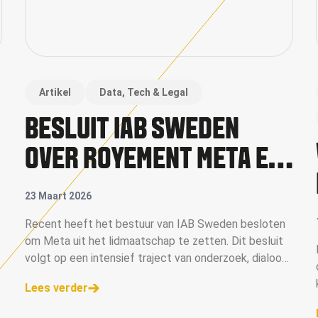
Artikel
Data, Tech & Legal
BESLUIT IAB SWEDEN
OVER ROYEMENT META EN
BREDERE IMPLICATIES
23 Maart 2026
VOOR DE DIGITALE
Recent heeft het bestuur van IAB Sweden besloten
om Meta uit het lidmaatschap te zetten. Dit besluit
ADVERTENTIEKETEN
volgt op een intensief traject van onderzoek, dialoog
en interne afweging, waarin de rol van platforms bij de
Lees verder
bestrijding van frauduleuze