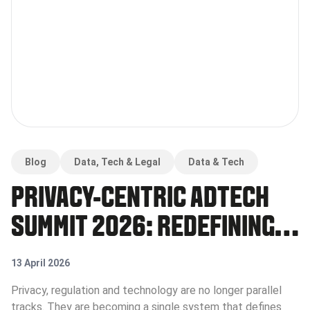
Blog
Data, Tech & Legal
Data & Tech
PRIVACY-CENTRIC ADTECH
SUMMIT 2026: REDEFINING
DATA, VALUE AND CONTROL
13 April 2026
IN DIGITAL ADVERTISING
Privacy, regulation and technology are no longer parallel
tracks. They are becoming a single system that defines