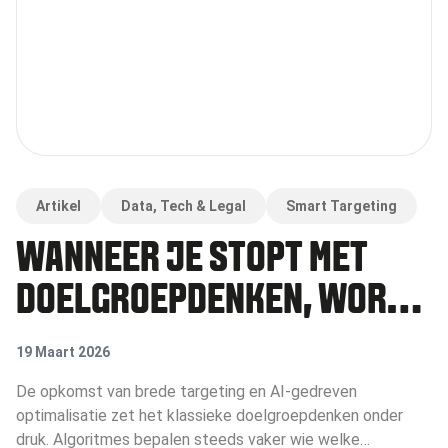
Artikel
Data, Tech & Legal
Smart Targeting
WANNEER JE STOPT MET
DOELGROEPDENKEN, WORDT
DE ENIGE TOETS VAN JE
19 Maart 2026
OUTPUT: VIND ÍK HET ZELF
De opkomst van brede targeting en AI-gedreven
optimalisatie zet het klassieke doelgroepdenken onder
LEUK?"
druk. Algoritmes bepalen steeds vaker wie welke