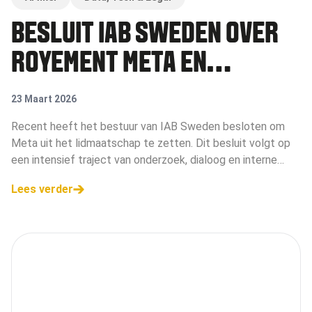
BESLUIT IAB SWEDEN OVER
ROYEMENT META EN
BREDERE IMPLICATIES VOOR
23 Maart 2026
DE DIGITALE
Recent heeft het bestuur van IAB Sweden besloten om
Meta uit het lidmaatschap te zetten. Dit besluit volgt op
ADVERTENTIEKETEN
een intensief traject van onderzoek, dialoog en interne
afweging, waarin de rol van platforms bij de bestrijding van
Lees verder
frauduleuze