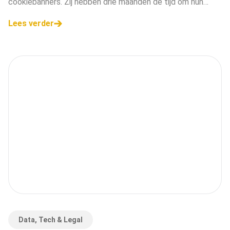
cookiebanners. Zij hebben drie maanden de tijd om hun
banners aan te passen. Hier lees je het stappenplan.
Lees verder
Data, Tech & Legal