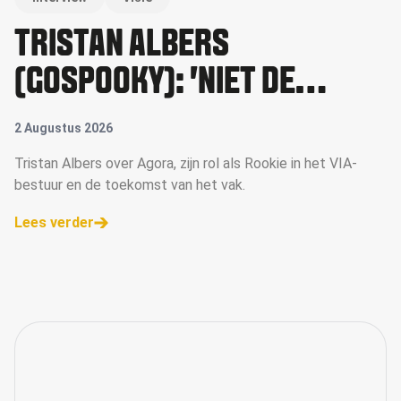
TRISTAN ALBERS
(GOSPOOKY): 'NIET DE
GROOTSTE WINT, MAAR WIE
2 Augustus 2026
ZICH HET SNELST AANPAST'
Tristan Albers over Agora, zijn rol als Rookie in het VIA-
bestuur en de toekomst van het vak.
Lees verder