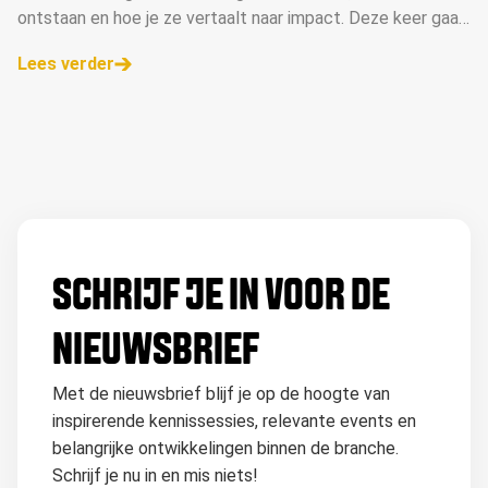
ontstaan en hoe je ze vertaalt naar impact. Deze keer gaan
ze in gesprek met Margot Bouwman, merk- en
Lees verder
communicatiestrateeg.
SCHRIJF JE IN VOOR DE
NIEUWSBRIEF
Met de nieuwsbrief blijf je op de hoogte van
inspirerende kennissessies, relevante events en
belangrijke ontwikkelingen binnen de branche.
Schrijf je nu in en mis niets!